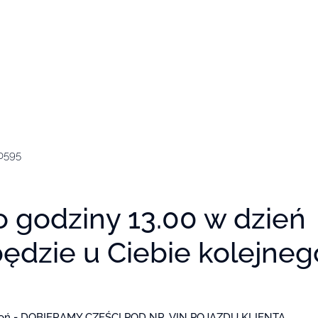
0595
o godziny 13.00 w dzień
będzie u Ciebie kolejneg
zwoń - DOBIERAMY CZĘŚCI POD NR. VIN POJAZDU KLIENTA.