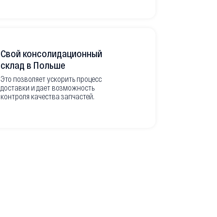
Свой консолидационный
Фото-отч
склад в Польше
из Европ
Это позволяет ускорить процесс
доставки и дает возможность
Перед вывоз
контроля качества запчастей.
делаем подр
оригинальны