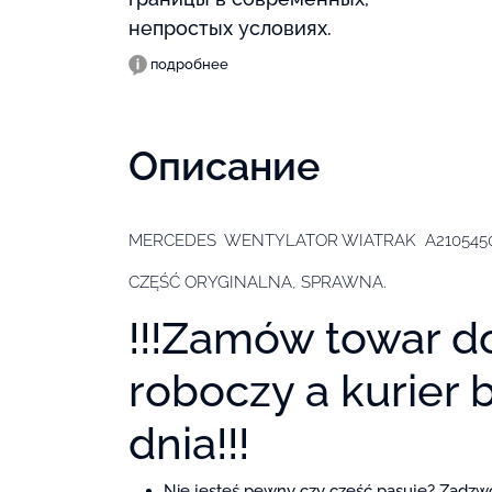
непростых условиях.
подробнее
Описание
MERCEDES WENTYLATOR WIATRAK A210545
CZĘŚĆ ORYGINALNA, SPRAWNA.
!!!Zamów towar d
roboczy a kurier 
dnia!!!
Nie jesteś pewny czy część pasuje? Zad