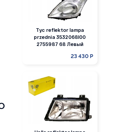
Tyc reflektor lampa
przednia 3532068l00
2755987 68 Левый
23 430 Р
o