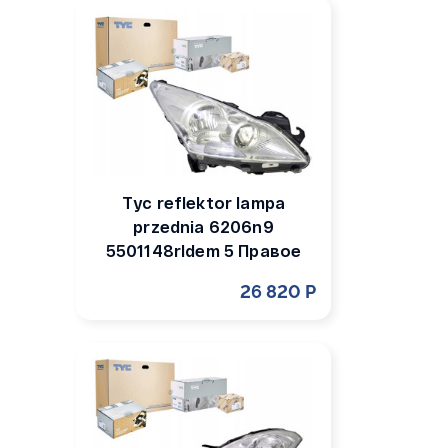
Tyc reflektor lampa
przednia 6206n9
5501148rldem 5 Правое
26 820 Р