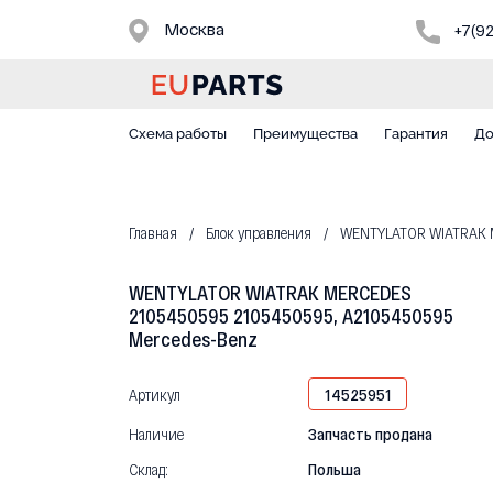
Москва
+7(9
Схема работы
Преимущества
Гарантия
До
Главная
Блок управления
WENTYLATOR WIATRAK M
WENTYLATOR WIATRAK MERCEDES
2105450595 2105450595, A2105450595
Mercedes-Benz
Артикул
14525951
Наличие
Запчасть продана
Склад:
Польша