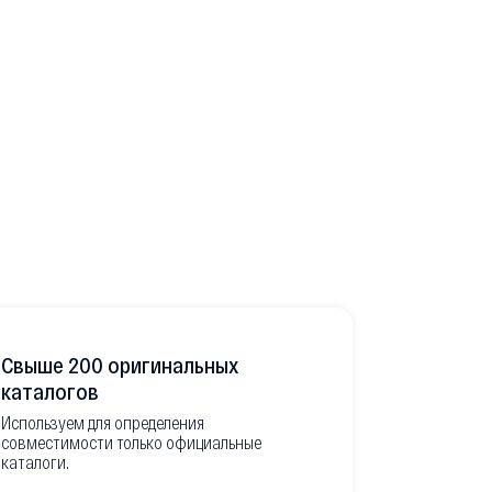
Свыше 200 оригинальных
Развитая
каталогов
Используем для определения
Имеем неско
совместимости только официальные
товара в РФ
каталоги.
современной
международ