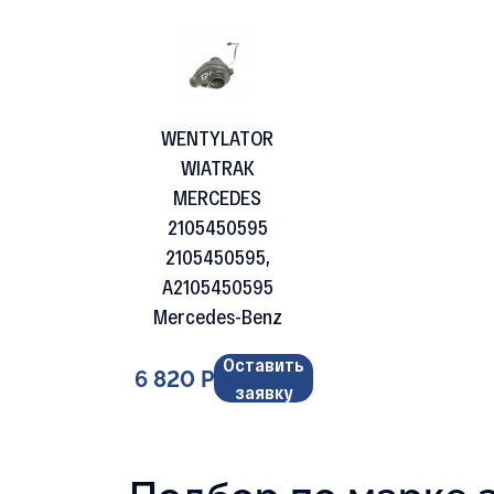
WENTYLATOR
WIATRAK
MERCEDES
2105450595
2105450595,
A2105450595
Mercedes-Benz
Оставить
6 820 Р
заявку