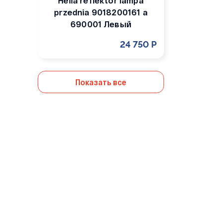
Hella reflektor lampa
przednia 9018200161 a
690001 Левый
24 750 Р
Показать все