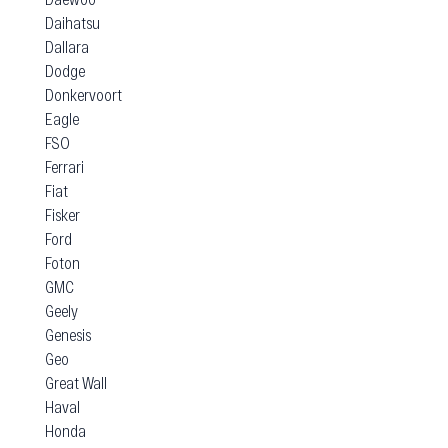
Daihatsu
Dallara
Dodge
Donkervoort
Eagle
FSO
Ferrari
Fiat
Fisker
Ford
Foton
GMC
Geely
Genesis
Geo
Great Wall
Haval
Honda