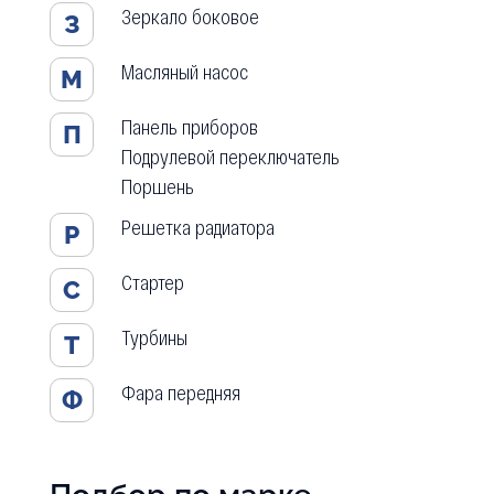
Зеркало боковое
З
Масляный насос
М
Панель приборов
П
Подрулевой переключатель
Поршень
Решетка радиатора
Р
Стартер
С
Турбины
Т
Фара передняя
Ф