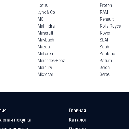
Lotus
Proton
Lynk & Co
RAM
MG
Renault
Mahindra
Rolls-Royce
Maserati
Rover
Maybach
SEAT
Mazda
Saab
McLaren
Santana
Mercedes-Benz
Saturn
Mercury
Scion
Microcar
Seres
тия
Главная
асная покупка
Каталог
вка и оплата
Отзывы