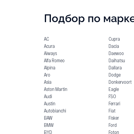
Подбор по марк
AC
Cupra
Acura
Dacia
Aiways
Daewoo
Alfa Romeo
Daihatsu
Alpina
Dallara
Aro
Dodge
Asia
Donkervoort
Aston Martin
Eagle
Audi
FSO
Austin
Ferrari
Autobianchi
Fiat
BAW
Fisker
BMW
Ford
BYD
Foton