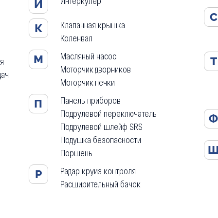
Интеркулер
И
С
Клапанная крышка
К
Коленвал
Масляный насос
М
Т
ля
Моторчик дворников
дач
Моторчик печки
Панель приборов
П
Подрулевой переключатель
Подрулевой шлейф SRS
Подушка безопасности
Поршень
Радар круиз контроля
Р
Расширительный бачок