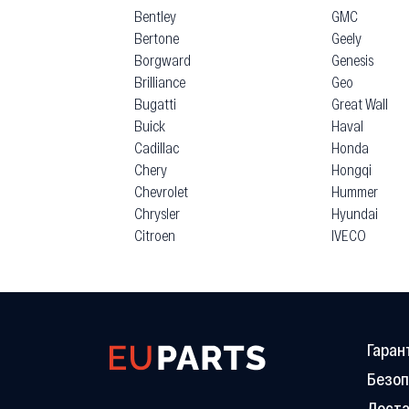
Bentley
GMC
Bertone
Geely
Borgward
Genesis
Brilliance
Geo
Bugatti
Great Wall
Buick
Haval
Cadillac
Honda
Chery
Hongqi
Chevrolet
Hummer
Chrysler
Hyundai
Citroen
IVECO
Гаран
Безоп
Доста