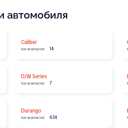
и автомобиля
Caliber
14
Кол-во запчастей:
D/W Series
7
Кол-во запчастей:
Durango
434
Кол-во запчастей: