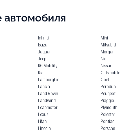
е автомобиля
Infiniti
Mini
Isuzu
Mitsubishi
Jaguar
Morgan
Jeep
Nio
KG Mobility
Nissan
Kia
Oldsmobile
Lamborghini
Opel
Lancia
Perodua
Land Rover
Peugeot
Landwind
Piaggio
Leapmotor
Plymouth
Lexus
Polestar
Lifan
Pontiac
Lincoln
Porsche