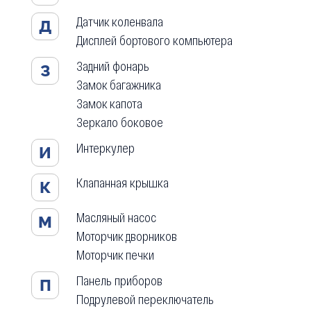
Датчик коленвала
Д
Дисплей бортового компьютера
Задний фонарь
З
Замок багажника
Замок капота
Зеркало боковое
Интеркулер
И
Клапанная крышка
К
Масляный насос
М
Моторчик дворников
Моторчик печки
Панель приборов
П
Подрулевой переключатель