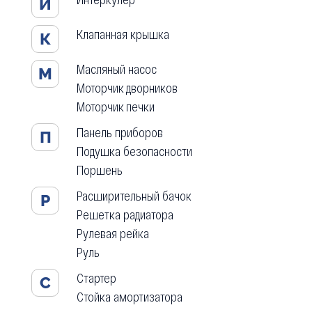
И
Клапанная крышка
К
Масляный насос
М
Моторчик дворников
Моторчик печки
Панель приборов
П
Подушка безопасности
Поршень
Расширительный бачок
Р
Решетка радиатора
Рулевая рейка
Руль
Стартер
С
Стойка амортизатора