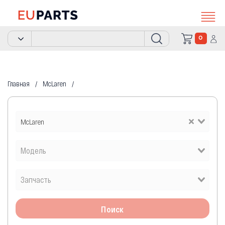
0
Главная
McLaren
McLaren
Поиск