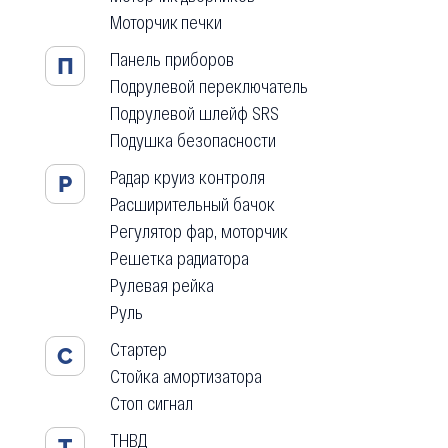
Моторчик печки
Панель приборов
П
Подрулевой переключатель
Подрулевой шлейф SRS
Подушка безопасности
Радар круиз контроля
Р
Расширительный бачок
Регулятор фар, моторчик
Решетка радиатора
Рулевая рейка
Руль
Стартер
С
Стойка амортизатора
Стоп сигнал
ТНВД
Т