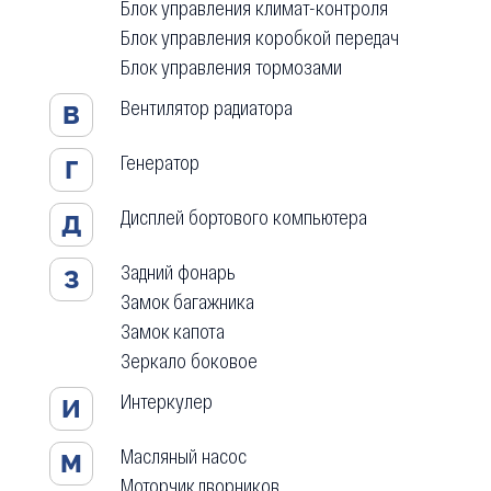
Блок управления климат-контроля
Блок управления коробкой передач
Блок управления тормозами
Вентилятор радиатора
В
Генератор
Г
Дисплей бортового компьютера
Д
Задний фонарь
З
Замок багажника
Замок капота
Зеркало боковое
Интеркулер
И
Масляный насос
М
Моторчик дворников