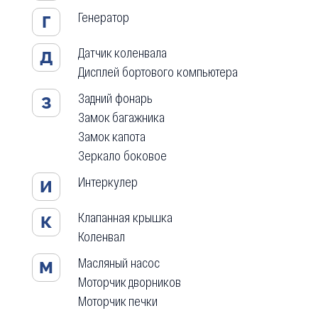
Генератор
Г
Датчик коленвала
Д
Дисплей бортового компьютера
Задний фонарь
З
Замок багажника
Замок капота
Зеркало боковое
Интеркулер
И
Клапанная крышка
К
Коленвал
Масляный насос
М
Моторчик дворников
Моторчик печки