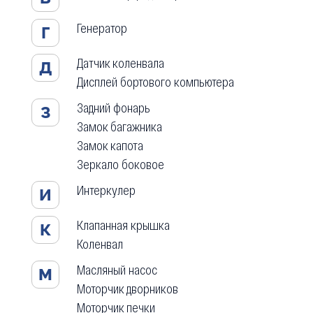
Генератор
Г
Датчик коленвала
Д
Дисплей бортового компьютера
Задний фонарь
З
Замок багажника
Замок капота
Зеркало боковое
Интеркулер
И
Клапанная крышка
К
Коленвал
Масляный насос
М
Моторчик дворников
Моторчик печки