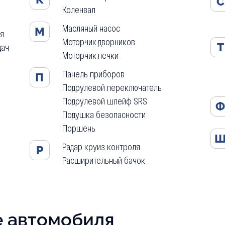
С
Коленвал
Масляный насос
М
ля
Моторчик дворников
Т
дач
Моторчик печки
Панель приборов
П
Подрулевой переключатель
Подрулевой шлейф SRS
Подушка безопасности
Поршень
Радар круиз контроля
Р
Расширительный бачок
е автомобиля