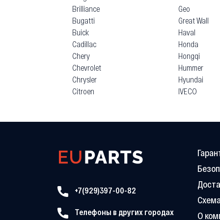
Brilliance
Geo
Bugatti
Great Wall
Buick
Haval
Cadillac
Honda
Chery
Hongqi
Chevrolet
Hummer
Chrysler
Hyundai
Citroen
IVECO
Гаран
Безоп
Доста
+7(929)397-00-82
Схема
Телефоны в других городах
О ком