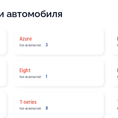
и автомобиля
Azure
3
Кол-во запчастей:
Eight
1
Кол-во запчастей:
T-series
8
Кол-во запчастей: