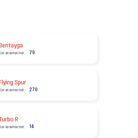
Bentayga
79
Кол-во запчастей:
Flying Spur
270
Кол-во запчастей:
Turbo R
14
Кол-во запчастей: