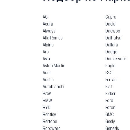
AC
Cupra
Acura
Dacia
Aiways
Daewoo
Alfa Romeo
Daihatsu
Alpina
Dallara
Aro
Dodge
Asia
Donkervoort
Aston Martin
Eagle
Audi
FSO
Austin
Ferrari
Autobianchi
Fiat
BAW
Fisker
BMW
Ford
BYD
Foton
Bentley
GMC
Bertone
Geely
Borgward
Genesis