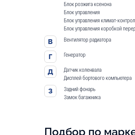
Блок розжига ксенона
Блок управления
Блок управления климат-контро
Блок управления коробкой пере
Вентилятор радиатора
В
Генератор
Г
Датчик коленвала
Д
Дисплей бортового компьютера
Задний фонарь
З
Замок багажника
Подбор по марк