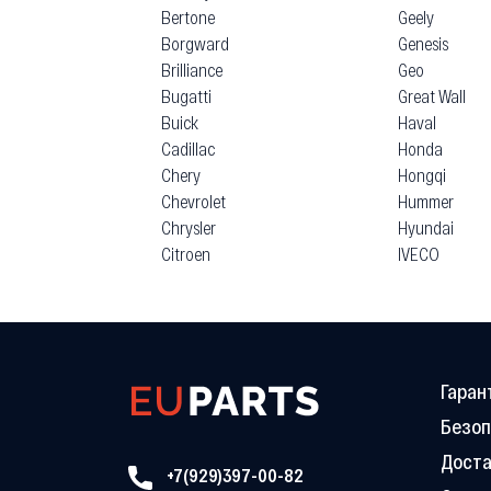
Bertone
Geely
Borgward
Genesis
Brilliance
Geo
Bugatti
Great Wall
Buick
Haval
Cadillac
Honda
Chery
Hongqi
Chevrolet
Hummer
Chrysler
Hyundai
Citroen
IVECO
Гаран
Безоп
Доста
+7(929)397-00-82