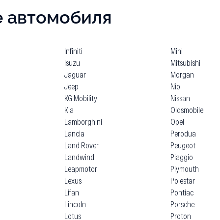
е автомобиля
Infiniti
Mini
Isuzu
Mitsubishi
Jaguar
Morgan
Jeep
Nio
KG Mobility
Nissan
Kia
Oldsmobile
Lamborghini
Opel
Lancia
Perodua
Land Rover
Peugeot
Landwind
Piaggio
Leapmotor
Plymouth
Lexus
Polestar
Lifan
Pontiac
Lincoln
Porsche
Lotus
Proton