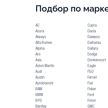
Подбор по марк
AC
Cupra
Acura
Dacia
Aiways
Daewoo
Alfa Romeo
Daihatsu
Alpina
Dallara
Aro
Dodge
Asia
Donkervoort
Aston Martin
Eagle
Audi
FSO
Austin
Ferrari
Autobianchi
Fiat
BAW
Fisker
BMW
Ford
BYD
Foton
Bentley
GMC