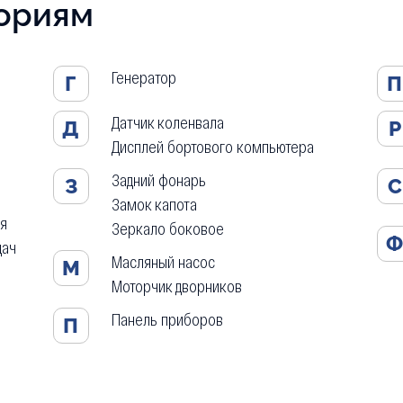
гориям
Генератор
Г
П
Датчик коленвала
Д
Р
Дисплей бортового компьютера
Задний фонарь
З
С
Замок капота
ля
Зеркало боковое
дач
Масляный насос
М
Моторчик дворников
Панель приборов
П