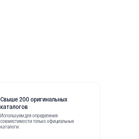
Свыше 200 оригинальных
Развитая
каталогов
Используем для определения
Имеем неско
совместимости только официальные
товара в РФ
каталоги.
современной
международ