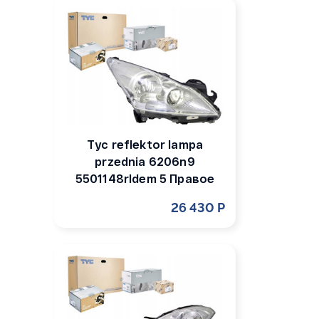
Tyc reflektor lampa
przednia 6206n9
5501148rldem 5 Правое
26 430 Р