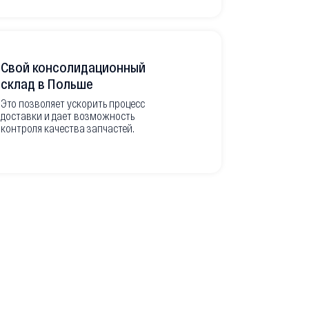
Свой консолидационный
Фото-отч
склад в Польше
из Европ
Это позволяет ускорить процесс
доставки и дает возможность
Перед вывоз
контроля качества запчастей.
делаем подр
оригинальны