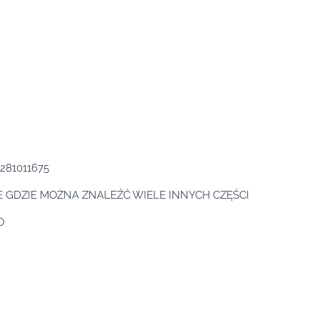
281011675
 GDZIE MOŻNA ZNALEŹĆ WIELE INNYCH CZĘŚCI
O