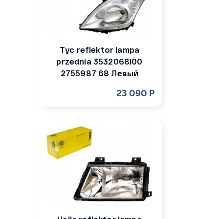
Tyc reflektor lampa
przednia 3532068l00
2755987 68 Левый
23 090 Р