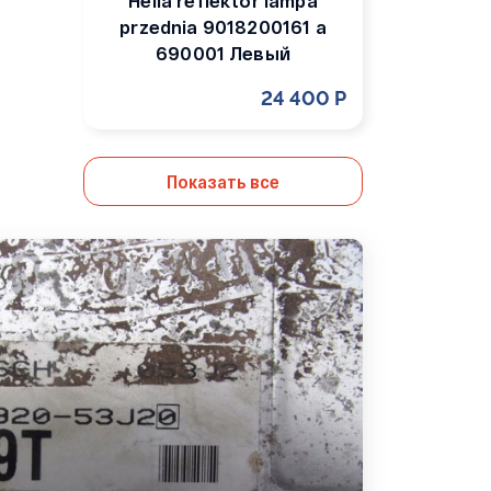
Hella reflektor lampa
przednia 9018200161 a
690001 Левый
24 400 Р
Показать все