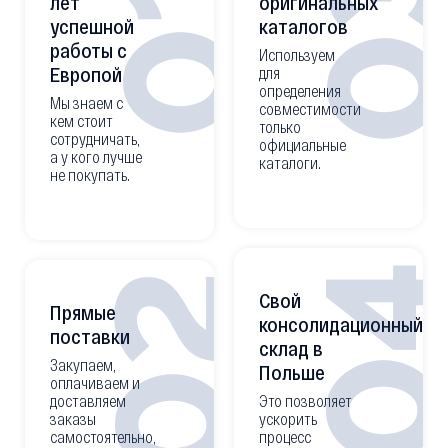
0
01
лет
оригинальных
успешной
каталогов
работы с
Используем
Европой
для
определения
Мы знаем с
совместимости
кем стоит
только
сотрудничать,
официальные
а у кого лучше
каталоги.
не покупать.
0
02
Свой
Прямые
консолидационный
поставки
склад в
Закупаем,
Польше
оплачиваем и
доставляем
Это позволяет
заказы
ускорить
самостоятельно,
процесс