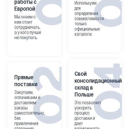
работы с
Используем
Европой
для
определения
Мы знаем с
совместимости
кем стоит
только
сотрудничать,
официальные
а у кого лучше
каталоги.
не покупать.
0
02
Свой
Прямые
консолидационный
поставки
склад в
Закупаем,
Польше
оплачиваем и
доставляем
Это позволяет
заказы
ускорить
самостоятельно,
процесс
без
доставки и
привлечения
дает
сторонних
возможность