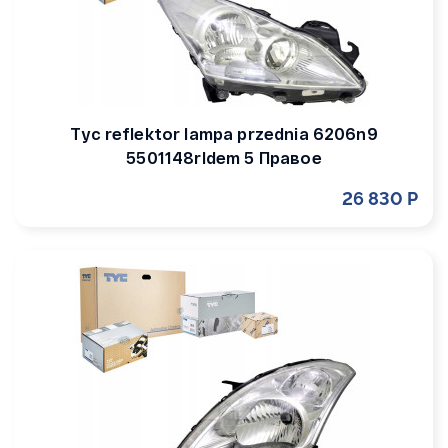
Tyc reflektor lampa przednia 6206n9
5501148rldem 5 Правое
26 830 Р