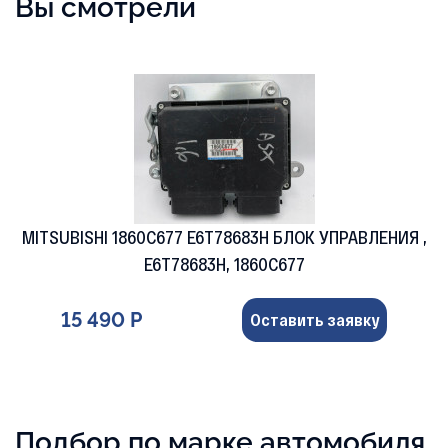
Вы смотрели
MITSUBISHI 1860C677 E6T78683H БЛОК УПРАВЛЕНИЯ ,
E6T78683H, 1860C677
15 490 Р
Оставить заявку
Подбор по марке автомобиля