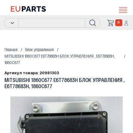
0
Главная
Блок управления
MITSUBISHI 1860C677 E6T78683H БЛОК УПРАВЛЕНИЯ , E6T78683H,
1860C677
Артикул товара: 20981303
MITSUBISHI 1860C677 E6T78683H БЛОК УПРАВЛЕНИЯ ,
E6T78683H, 1860C677