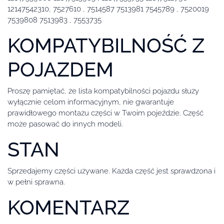
12147542310, 7527610 , 7514587 7513981 7545789 , 7520019
7539808 7513983 , 7553735
KOMPATYBILNOŚĆ Z
POJAZDEM
Proszę pamiętać, że lista kompatybilności pojazdu służy
wyłącznie celom informacyjnym, nie gwarantuje
prawidłowego montażu części w Twoim pojeździe. Część
może pasować do innych modeli.
STAN
Sprzedajemy części używane. Każda część jest sprawdzona i
w pełni sprawna.
KOMENTARZ