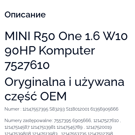
Описание
MINI R50 One 1.6 W10
90HP Komputer
7527610
Oryginalna i używana
część OEM
Numer : 12147557395 S83293 S118012001 61356905666
Numery zastępowalne: 7557395 6905666, 12147527610 ,
12147514587 12147513981 12147545789 , 12147520019
12147539808 12147513983 , 12147553735 12147512798