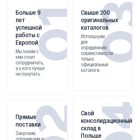
0
01
Больше 9
Свыше 200
лет
оригинальных
успешной
каталогов
работы с
Используем
Европой
для
определения
Мы знаем с
совместимости
кем стоит
только
сотрудничать,
официальные
а у кого лучше
каталоги.
не покупать.
0
02
Свой
Прямые
консолидационный
поставки
склад в
Закупаем,
Польше
оплачиваем и