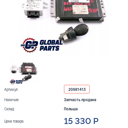
Артикул
20981413
Наличие
Запчасть продана
Склад:
Польша
15 330 Р
Цена товара: