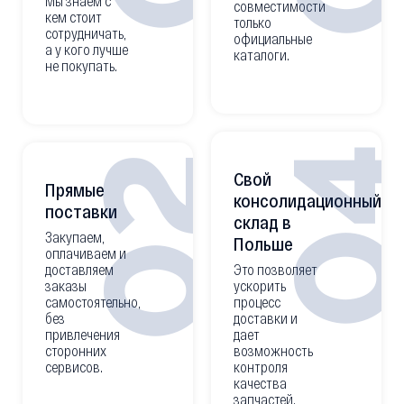
Мы знаем с
совместимости
кем стоит
только
сотрудничать,
официальные
а у кого лучше
каталоги.
не покупать.
0
02
Свой
Прямые
консолидационный
поставки
склад в
Закупаем,
Польше
оплачиваем и
доставляем
Это позволяет
заказы
ускорить
самостоятельно,
процесс
без
доставки и
привлечения
дает
сторонних
возможность
сервисов.
контроля
качества
запчастей.