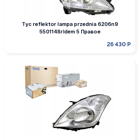
Tyc reflektor lampa przednia 6206n9
5501148rldem 5 Правое
26 430 Р