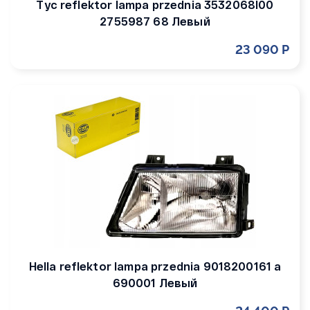
Tyc reflektor lampa przednia 3532068l00
2755987 68 Левый
23 090 Р
Hella reflektor lampa przednia 9018200161 a
690001 Левый