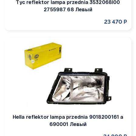
Tyc reflektor lampa przednia 3532068l00
2755987 68 Левый
23 470 Р
Hella reflektor lampa przednia 9018200161 a
690001 Левый