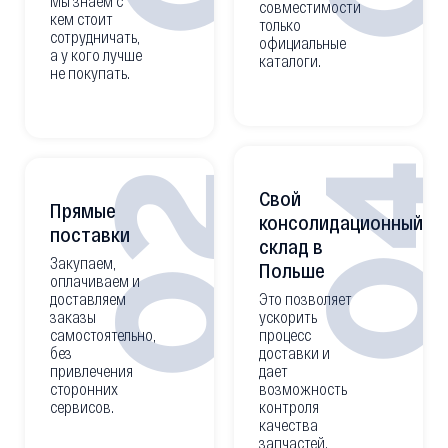
Мы знаем с
совместимости
кем стоит
только
сотрудничать,
официальные
а у кого лучше
каталоги.
не покупать.
0
02
Свой
Прямые
консолидационный
поставки
склад в
Закупаем,
Польше
оплачиваем и
доставляем
Это позволяет
заказы
ускорить
самостоятельно,
процесс
без
доставки и
привлечения
дает
сторонних
возможность
сервисов.
контроля
качества
запчастей.