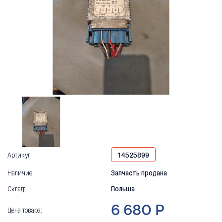
Артикул
14525899
Наличие
Запчасть продана
Склад:
Польша
6 680 Р
Цена товара: