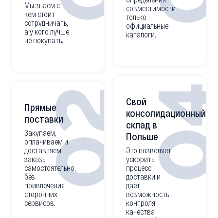
Мы знаем с
совместимости
кем стоит
только
сотрудничать,
официальные
а у кого лучше
каталоги.
не покупать.
0
02
Свой
Прямые
консолидационный
поставки
склад в
Закупаем,
Польше
оплачиваем и
доставляем
Это позволяет
заказы
ускорить
самостоятельно,
процесс
без
доставки и
привлечения
дает
сторонних
возможность
сервисов.
контроля
качества