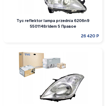
Tyc reflektor lampa przednia 6206n9
5501148rldem 5 Правое
26 420 Р