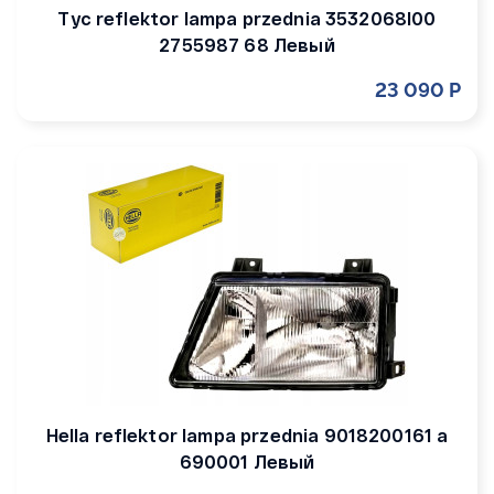
Tyc reflektor lampa przednia 3532068l00
2755987 68 Левый
23 090 Р
Hella reflektor lampa przednia 9018200161 a
690001 Левый