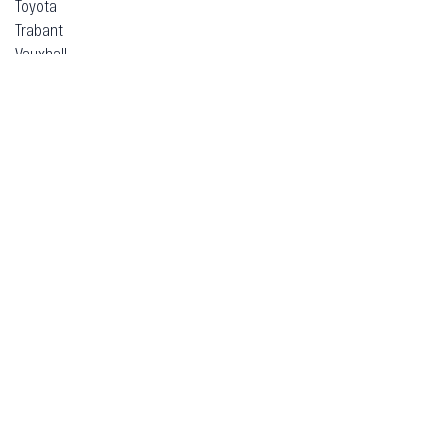
Toyota
Trabant
Vauxhall
Volkswagen
Volvo
Voyah
Xpeng
Zeekr
ВАЗ (Lada)
ЗАЗ
Москвич
УАЗ