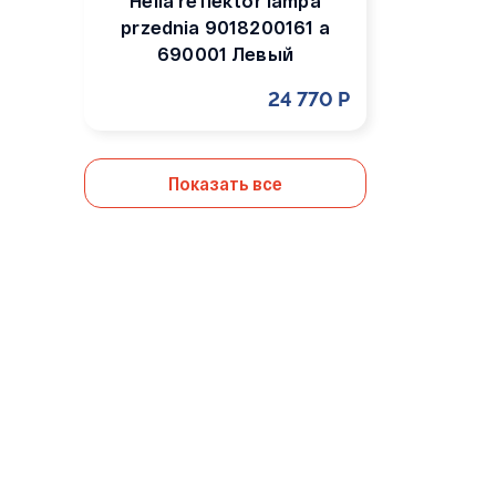
Hella reflektor lampa
przednia 9018200161 a
690001 Левый
24 770 Р
Показать все