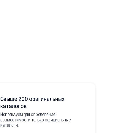
Свыше 200 оригинальных
Развитая
каталогов
Используем для определения
Имеем неско
совместимости только официальные
товара в РФ
каталоги.
современной
международ