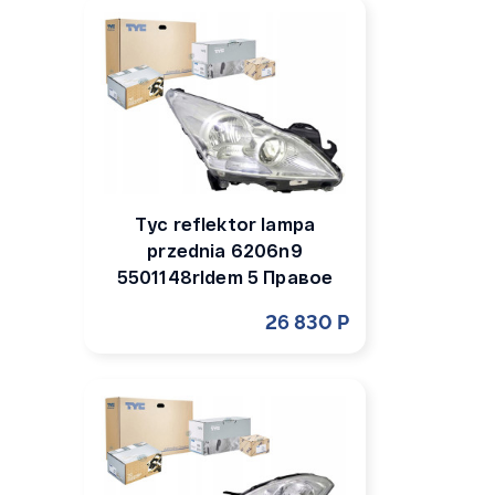
Tyc reflektor lampa
przednia 6206n9
5501148rldem 5 Правое
26 830 Р