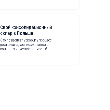
Свой консолидационный
Фото-отч
склад в Польше
из Европ
Это позволяет ускорить процесс
доставки и дает возможность
Перед вывоз
контроля качества запчастей.
делаем подр
оригинальны