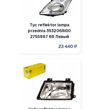
Tyc reflektor lampa
przednia 3532068l00
2755987 68 Левый
23 440 Р