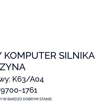
 KOMPUTER SILNIKA
NZYNA
wy: K63/A04
79700-1761
LNY W BARDZO DOBRYM STANIE