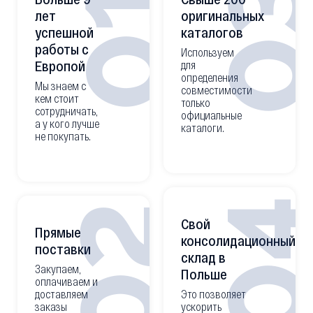
0
01
лет
оригинальных
успешной
каталогов
работы с
Используем
Европой
для
определения
Мы знаем с
совместимости
кем стоит
только
сотрудничать,
официальные
а у кого лучше
каталоги.
не покупать.
0
02
Свой
Прямые
консолидационный
поставки
склад в
Закупаем,
Польше
оплачиваем и
доставляем
Это позволяет
заказы
ускорить