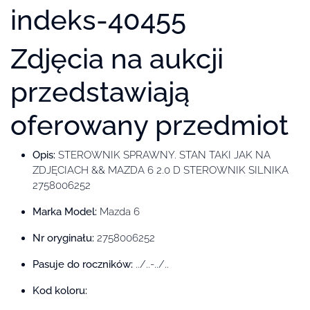
indeks-40455
Zdjęcia na aukcji
przedstawiają
oferowany przedmiot
Opis:
STEROWNIK SPRAWNY. STAN TAKI JAK NA
ZDJĘCIACH && MAZDA 6 2.0 D STEROWNIK SILNIKA
2758006252
Marka Model:
Mazda 6
Nr oryginału:
2758006252
Pasuje do roczników:
../..-../..
Kod koloru: