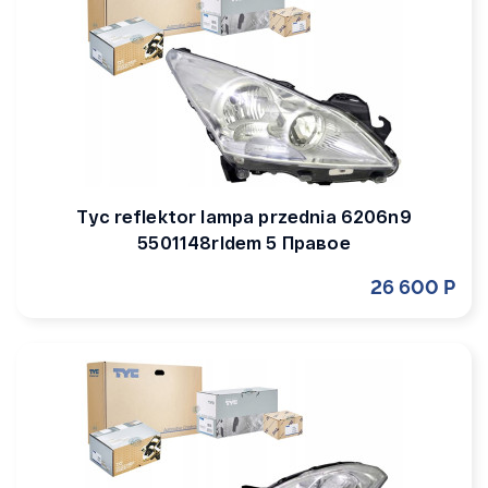
Tyc reflektor lampa przednia 6206n9
5501148rldem 5 Правое
26 600 Р