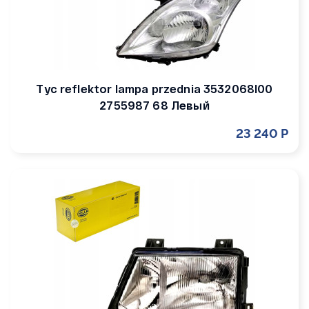
Tyc reflektor lampa przednia 3532068l00
2755987 68 Левый
23 240 Р