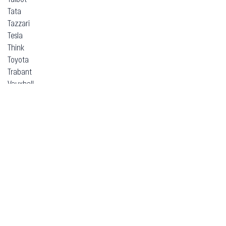
Tata
Tazzari
Tesla
Think
Toyota
Trabant
Vauxhall
Volkswagen
Volvo
Voyah
Xpeng
Zeekr
ВАЗ (Lada)
ЗАЗ
Москвич
УАЗ