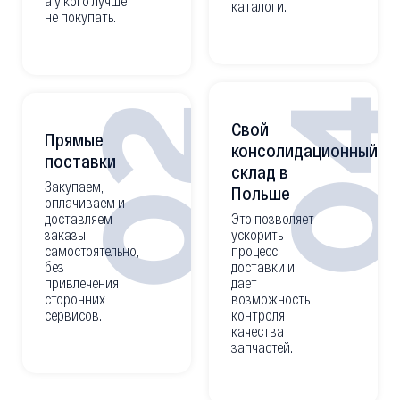
а у кого лучше
каталоги.
не покупать.
0
02
Свой
Прямые
консолидационный
поставки
склад в
Закупаем,
Польше
оплачиваем и
доставляем
Это позволяет
заказы
ускорить
самостоятельно,
процесс
без
доставки и
привлечения
дает
сторонних
возможность
сервисов.
контроля
качества
запчастей.