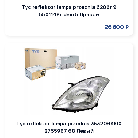
Tyc reflektor lampa przednia 6206n9
5501148rldem 5 Правое
26 600 Р
Tyc reflektor lampa przednia 3532068l00
2755987 68 Левый