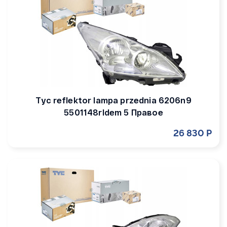
Tyc reflektor lampa przednia 6206n9
5501148rldem 5 Правое
26 830 Р