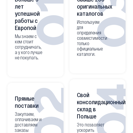
0
01
лет
оригинальных
успешной
каталогов
работы с
Используем
Европой
для
определения
Мы знаем с
совместимости
кем стоит
только
сотрудничать,
официальные
а у кого лучше
каталоги.
не покупать.
0
02
Свой
Прямые
консолидационный
поставки
склад в
Закупаем,
Польше
оплачиваем и
доставляем
Это позволяет
заказы
ускорить