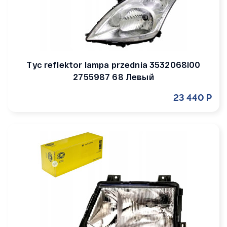
Tyc reflektor lampa przednia 3532068l00
2755987 68 Левый
23 440 Р