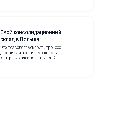
Свой консолидационный
Фото-отч
склад в Польше
из Европ
Это позволяет ускорить процесс
доставки и дает возможность
Перед вывоз
контроля качества запчастей.
делаем подр
оригинальны