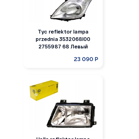
Tyc reflektor lampa
przednia 3532068l00
2755987 68 Левый
23 090 Р