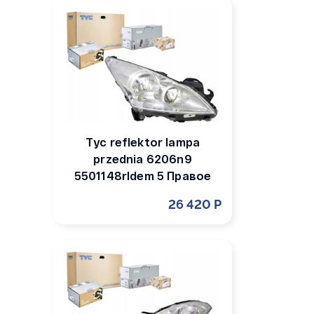
Tyc reflektor lampa
przednia 6206n9
5501148rldem 5 Правое
26 420 Р