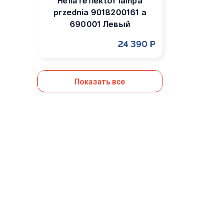
Hella reflektor lampa
przednia 9018200161 a
690001 Левый
24 390 Р
Показать все