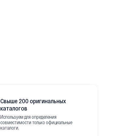
Свыше 200 оригинальных
Развитая
каталогов
Используем для определения
Имеем неско
совместимости только официальные
товара в РФ
каталоги.
современной
международ