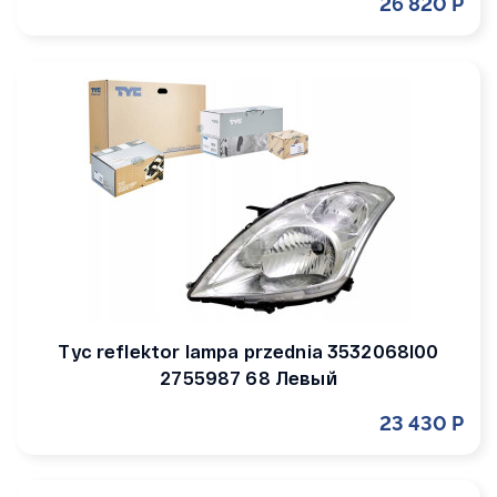
26 820 Р
Tyc reflektor lampa przednia 3532068l00
2755987 68 Левый
23 430 Р