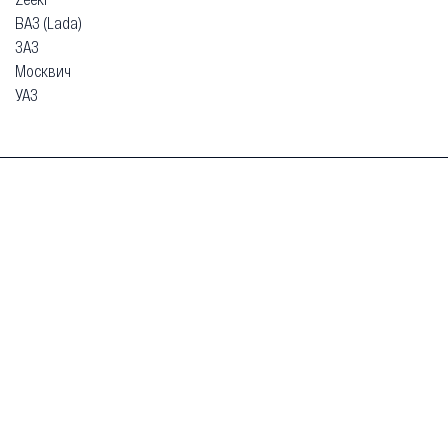
ВАЗ (Lada)
ЗАЗ
Москвич
УАЗ
Гарантия
Безопасная покупка
Доставка и оплата
Схема работы
О компании