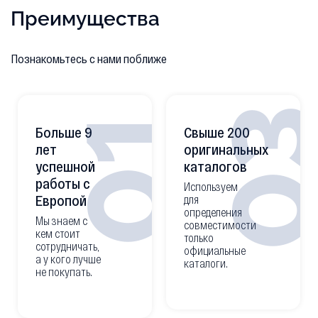
Преимущества
Познакомьтесь с нами поближе
0
01
Больше 9
Свыше 200
лет
оригинальных
успешной
каталогов
работы с
Используем
Европой
для
определения
Мы знаем с
совместимости
кем стоит
только
сотрудничать,
официальные
а у кого лучше
каталоги.
не покупать.