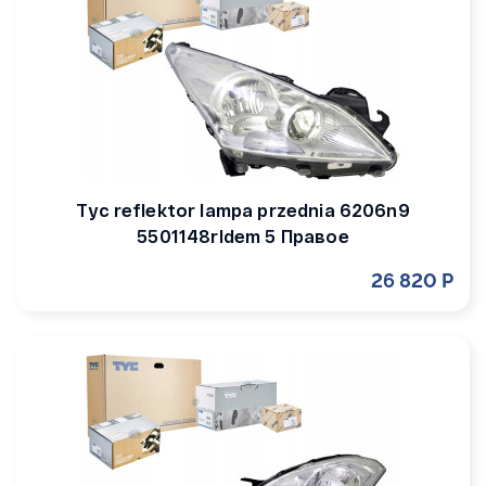
Tyc reflektor lampa przednia 6206n9
5501148rldem 5 Правое
26 820 Р