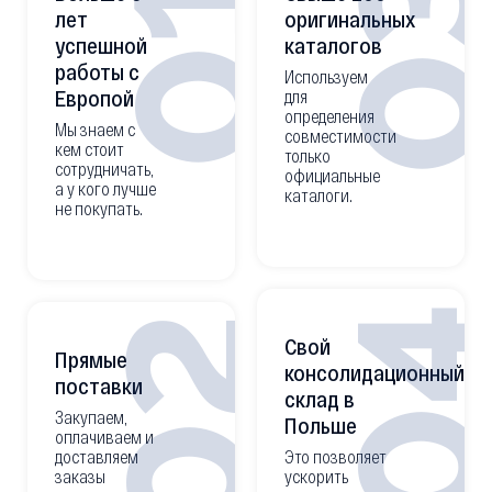
0
01
лет
оригинальных
успешной
каталогов
работы с
Используем
Европой
для
определения
Мы знаем с
совместимости
кем стоит
только
сотрудничать,
официальные
а у кого лучше
каталоги.
не покупать.
0
02
Свой
Прямые
консолидационный
поставки
склад в
Закупаем,
Польше
оплачиваем и
доставляем
Это позволяет
заказы
ускорить