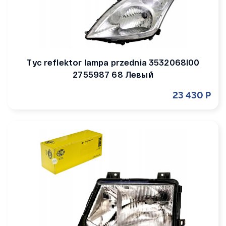
Tyc reflektor lampa przednia 3532068l00
2755987 68 Левый
23 430 Р