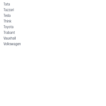
Tata
Tazzari
Tesla
Think
Toyota
Trabant
Vauxhall
Volkswagen
Volvo
Voyah
Xpeng
Zeekr
ВАЗ (Lada)
ЗАЗ
Москвич
УАЗ