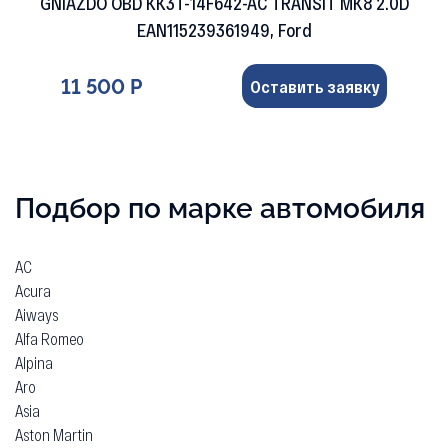
GNIAZDO OBD KK3T-14F642-AC TRANSIT MK8 2.0D
EAN115239361949, Ford
11 500 Р
Оставить заявку
Подбор по марке автомобиля
AC
Acura
Aiways
Alfa Romeo
Alpina
Aro
Asia
Aston Martin