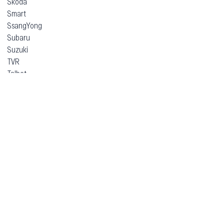
Skoda
Smart
SsangYong
Subaru
Suzuki
TVR
Talbot
Tata
Tazzari
Tesla
Think
Toyota
Trabant
Vauxhall
Volkswagen
Volvo
Voyah
Xpeng
Zeekr