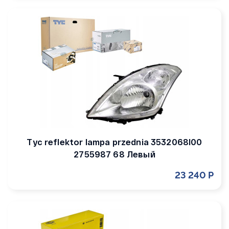
Tyc reflektor lampa przednia 3532068l00
2755987 68 Левый
23 240 Р