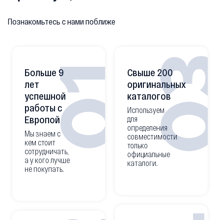
Познакомьтесь с нами поближе
0
01
Больше 9
Свыше 200
лет
оригинальных
успешной
каталогов
работы с
Используем
Европой
для
определения
Мы знаем с
совместимости
кем стоит
только
сотрудничать,
официальные
а у кого лучше
каталоги.
не покупать.