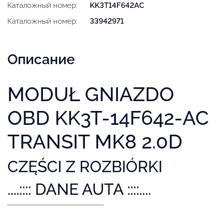
Каталожный номер:
KK3T14F642AC
Каталожный номер:
33942971
Описание
MODUŁ GNIAZDO
OBD KK3T-14F642-AC
TRANSIT MK8 2.0D
CZĘŚCI Z ROZBIÓRKI
....:::: DANE AUTA ::::....
‾‾‾‾‾‾‾‾‾‾‾‾‾‾‾‾‾‾‾‾‾‾‾‾‾‾‾‾‾‾‾‾‾‾‾‾‾‾‾