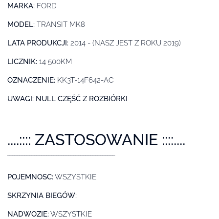
MARKA:
FORD
MODEL:
TRANSIT MK8
LATA PRODUKCJI:
2014 - (NASZ JEST Z ROKU 2019)
LICZNIK:
14 500KM
OZNACZENIE:
KK3T-14F642-AC
UWAGI: NULL
CZĘŚĆ Z ROZBIÓRKI
_________________________________
....:::: ZASTOSOWANIE ::::....
‾‾‾‾‾‾‾‾‾‾‾‾‾‾‾‾‾‾‾‾‾‾‾‾‾‾‾‾‾‾‾‾‾‾‾‾‾‾‾‾‾‾‾‾
POJEMNOSC:
WSZYSTKIE
SKRZYNIA BIEGÓW:
NADWOZIE:
WSZYSTKIE