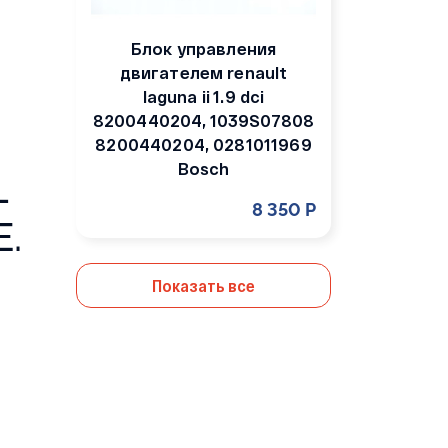
Блок управления
двигателем renault
laguna ii 1.9 dci
8200440204, 1039S07808
8200440204, 0281011969
Bosch
Ł
8 350 Р
.
Показать все