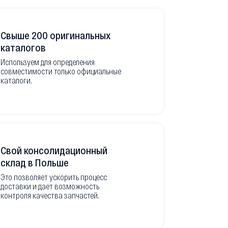
Свыше 200 оригинальных
Развитая
каталогов
Используем для определения
Имеем неско
совместимости только официальные
товара в РФ
каталоги.
современной
международ
Свой консолидационный
Фото-отч
склад в Польше
из Европ
Это позволяет ускорить процесс
доставки и дает возможность
Перед вывоз
контроля качества запчастей.
делаем подр
оригинальны