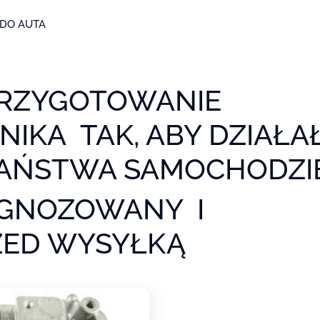
DO AUTA
PRZYGOTOWANIE
NIKA TAK, ABY DZIAŁA
AŃSTWA SAMOCHODZIE
AGNOZOWANY I
ZED WYSYŁKĄ