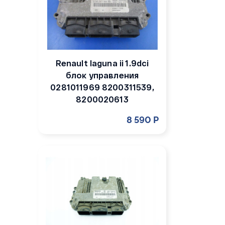
Renault laguna ii 1.9dci
блок управления
0281011969 8200311539,
8200020613
8 590 Р