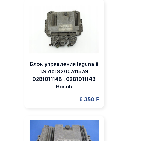
Блок управления laguna ii
1.9 dci 8200311539
0281011148 , 0281011148
Bosch
8 350 Р