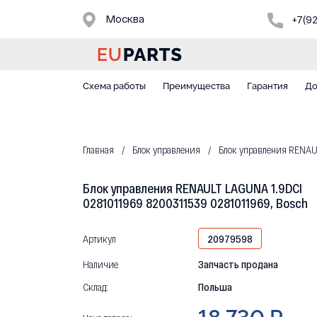
Москва
+7(9
Схема работы
Преимущества
Гарантия
До
Главная
Блок управления
Блок управления RENAUL
Блок управления RENAULT LAGUNA 1.9DCI
0281011969 8200311539 0281011969, Bosch
Артикул
20979598
Наличие
Запчасть продана
Склад:
Польша