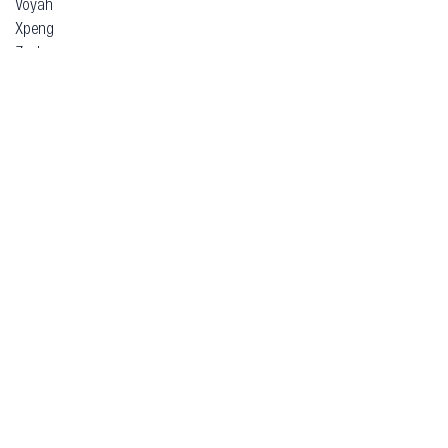
Voyah
Xpeng
Zeekr
ВАЗ (Lada)
ЗАЗ
Москвич
УАЗ
Гарантия
Безопасная покупка
Доставка и оплата
Схема работы