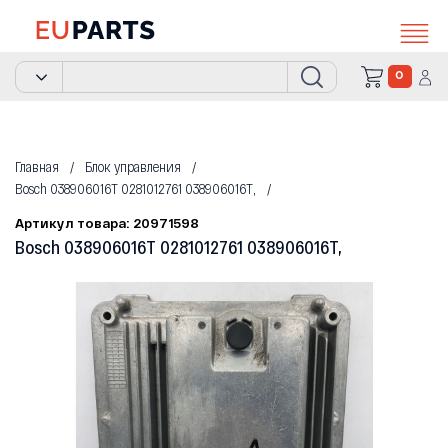
0
Главная
Блок управления
Bosch 038906016T 0281012761 038906016T,
Артикул товара: 20971598
Bosch 038906016T 0281012761 038906016T,