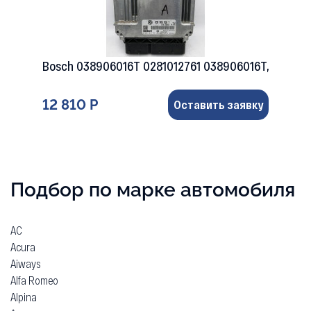
Bosch 038906016T 0281012761 038906016T,
12 810 Р
Оставить заявку
Подбор по марке автомобиля
AC
Acura
Aiways
Alfa Romeo
Alpina