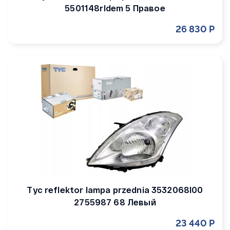
5501148rldem 5 Правое
26 830 Р
Tyc reflektor lampa przednia 3532068l00
2755987 68 Левый
23 440 Р