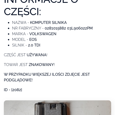
CZĘŚCI:
NAZWA -
KOMPUTER SILNIKA
NR FABRYCZNY -
0281015882 03L906022PM
MARKA -
VOLKSWAGEN
MODEL -
EOS
SILNIK -
2.0 TDI
CZĘŚĆ JEST
UŻYWANA
!
TOWAR JEST
ZNAKOWANY
!
W PRZYPADKU WIĘKSZEJ ILOŚCI ZDJĘCIE JEST
PODGLĄDOWE!
ID - [2082
]