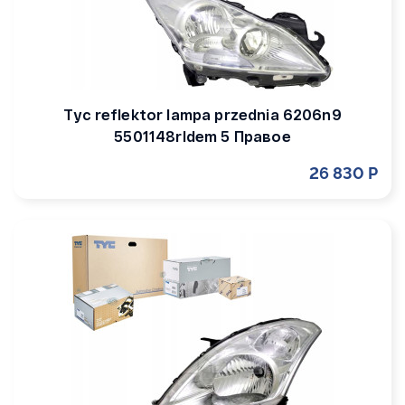
Tyc reflektor lampa przednia 6206n9
5501148rldem 5 Правое
26 830 Р