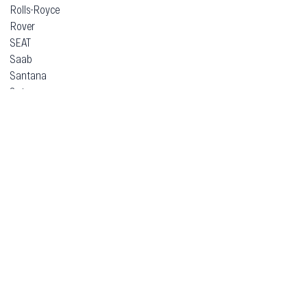
Rolls-Royce
Rover
SEAT
Saab
Santana
Saturn
Scion
Seres
Simca
Skoda
Smart
SsangYong
Subaru
Suzuki
TVR
Talbot
Tata
Tazzari
Tesla