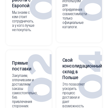
Используем
Европой
для
определения
Мы знаем с
совместимости
кем стоит
только
сотрудничать,
официальные
а у кого лучше
каталоги.
не покупать.
0
02
Свой
Прямые
консолидационный
поставки
склад в
Закупаем,
Польше
оплачиваем и
доставляем
Это позволяет
заказы
ускорить
самостоятельно,
процесс
без
доставки и
привлечения
дает
сторонних
возможность