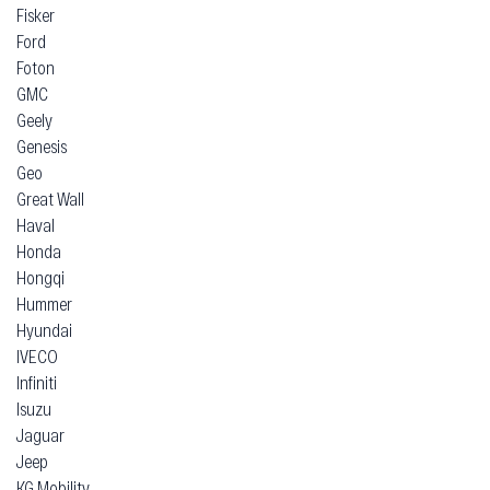
Fisker
Ford
Foton
GMC
Geely
Genesis
Geo
Great Wall
Haval
Honda
Hongqi
Hummer
Hyundai
IVECO
Infiniti
Isuzu
Jaguar
Jeep
KG Mobility