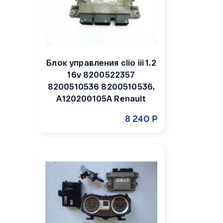
Блок управления clio iii 1.2
16v 8200522357
8200510536 8200510536,
A120200105A Renault
8 240 Р