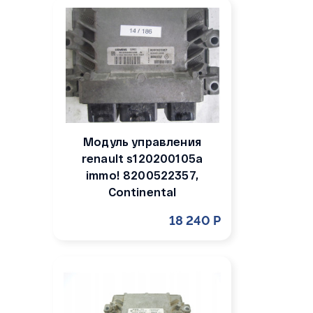
Модуль управления
renault s120200105a
immo! 8200522357,
Continental
18 240 Р