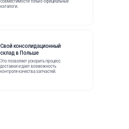
совместимости только официальные
товара в РФ
каталоги.
современной
международ
Свой консолидационный
Фото-отч
склад в Польше
из Европ
Это позволяет ускорить процесс
доставки и дает возможность
Перед вывоз
контроля качества запчастей.
делаем подр
оригинальны