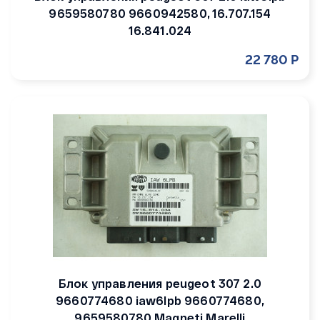
9659580780 9660942580, 16.707.154
16.841.024
22 780 Р
Блок управления peugeot 307 2.0
9660774680 iaw6lpb 9660774680,
9659580780 Magneti Marelli