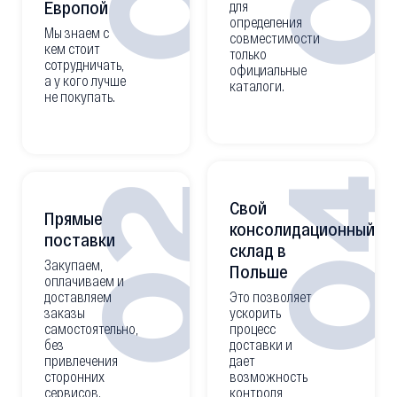
Европой
для
определения
Мы знаем с
совместимости
кем стоит
только
сотрудничать,
официальные
а у кого лучше
каталоги.
не покупать.
0
02
Свой
Прямые
консолидационный
поставки
склад в
Закупаем,
Польше
оплачиваем и
доставляем
Это позволяет
заказы
ускорить
самостоятельно,
процесс
без
доставки и
привлечения
дает
сторонних
возможность
сервисов.
контроля