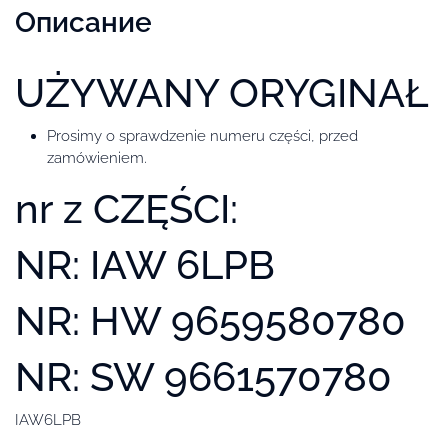
Описание
UŻYWANY ORYGINAŁ
Prosimy o sprawdzenie numeru części, przed
zamówieniem.
nr z CZĘŚCI:
NR: IAW 6LPB
NR: HW 9659580780
NR: SW 9661570780
IAW6LPB