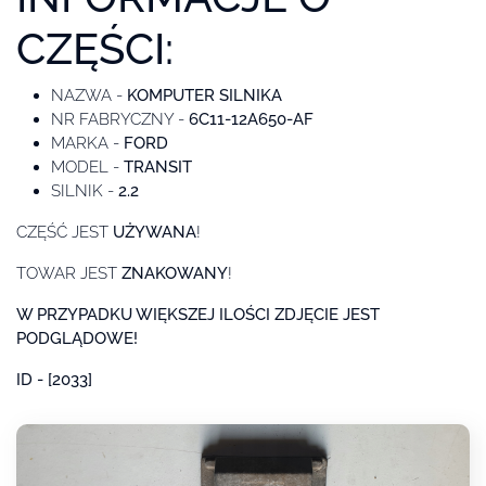
CZĘŚCI:
NAZWA -
KOMPUTER SILNIKA
NR FABRYCZNY -
6C11-12A650-AF
MARKA -
FORD
MODEL -
TRANSIT
SILNIK -
2.2
CZĘŚĆ JEST
UŻYWANA
!
TOWAR JEST
ZNAKOWANY
!
W PRZYPADKU WIĘKSZEJ ILOŚCI ZDJĘCIE JEST
PODGLĄDOWE!
ID - [2033]