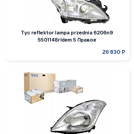
Tyc reflektor lampa przednia 6206n9
5501148rldem 5 Правое
26 830 Р