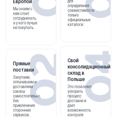
Европой
для
определения
Мы знаем с
совместимости
кем стоит
только
сотрудничать,
официальные
а у кого лучше
каталоги.
не покупать.
0
02
Свой
Прямые
консолидационный
поставки
склад в
Закупаем,
Польше
оплачиваем и
доставляем
Это позволяет
заказы
ускорить
самостоятельно,
процесс
без
доставки и
привлечения
дает
сторонних
возможность
сервисов.
контроля