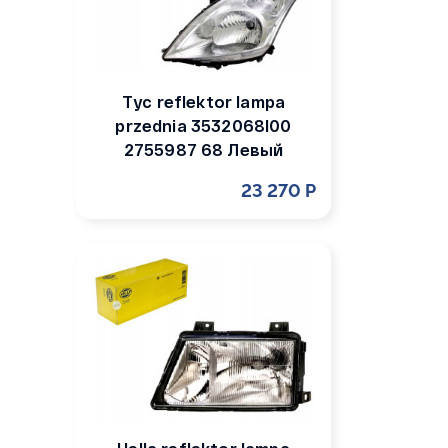
Tyc reflektor lampa
przednia 3532068l00
2755987 68 Левый
23 270 Р