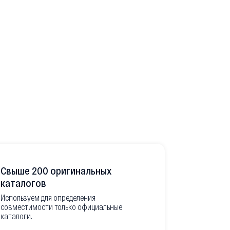
Свыше 200 оригинальных
Развитая
каталогов
Используем для определения
Имеем неско
совместимости только официальные
товара в РФ
каталоги.
современной
международ