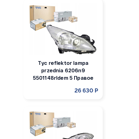
Tyc reflektor lampa
przednia 6206n9
5501148rldem 5 Правое
26 630 Р