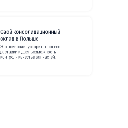
Свой консолидационный
Фото-отч
склад в Польше
из Европ
Это позволяет ускорить процесс
доставки и дает возможность
Перед вывоз
контроля качества запчастей.
делаем подр
оригинальны