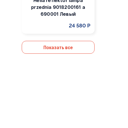
Hella reflektor lampa
przednia 9018200161 a
690001 Левый
24 580 Р
Показать все