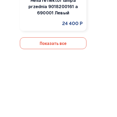
Hella reflektor lampa
przednia 9018200161 a
690001 Левый
24 400 Р
Показать все