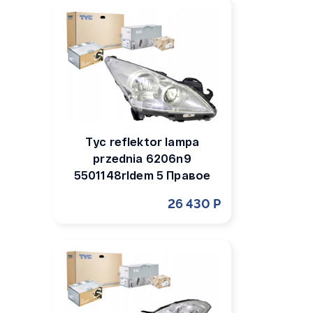
Tyc reflektor lampa
przednia 6206n9
5501148rldem 5 Правое
26 430 Р