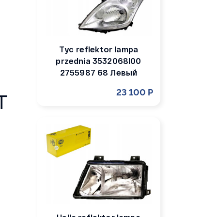
Tyc reflektor lampa
przednia 3532068l00
2755987 68 Левый
23 100 Р
T