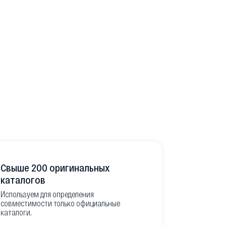
Свыше 200 оригинальных
Развитая
каталогов
Используем для определения
Имеем неско
совместимости только официальные
товара в РФ
каталоги.
современной
международ