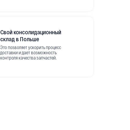
Свой консолидационный
Фото-отч
склад в Польше
из Европ
Это позволяет ускорить процесс
доставки и дает возможность
Перед вывоз
контроля качества запчастей.
делаем подр
оригинальны