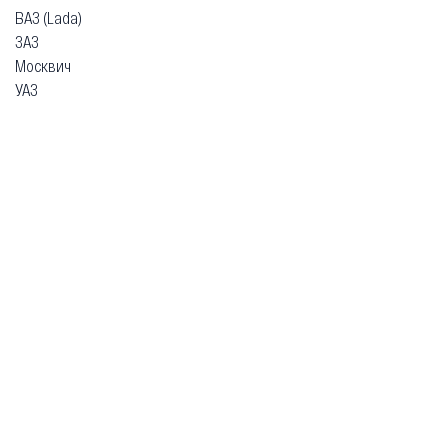
ВАЗ (Lada)
ЗАЗ
Москвич
УАЗ
Гарантия
Безопасная покупка
Доставка и оплата
Схема работы
О компании