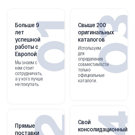
0
01
Больше 9
Свыше 200
лет
оригинальных
успешной
каталогов
работы с
Используем
Европой
для
определения
Мы знаем с
совместимости
кем стоит
только
сотрудничать,
официальные
а у кого лучше
каталоги.
не покупать.
Свой
Прямые
консолидационный
поставки