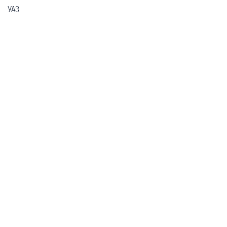
УАЗ
Гарантия
Безопасная покупка
Доставка и оплата
Схема работы
О компании
Главная
Каталог