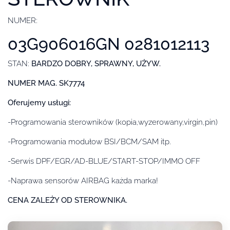
NUMER:
03G906016GN 0281012113
STAN:
BARDZO DOBRY, SPRAWNY, UŻYW.
NUMER MAG. SK7774
Oferujemy usługi:
-Programowania sterowników (kopia,wyzerowany,virgin,pin)
-Programowania modułow BSI/BCM/SAM itp.
-Serwis DPF/EGR/AD-BLUE/START-STOP/IMMO OFF
-Naprawa sensorów AIRBAG każda marka!
CENA ZALEŻY OD STEROWNIKA.