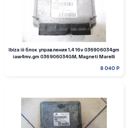
Ibiza iii блок управления 1,4 16v 036906034gm
iaw4mv.gm 036906034GM, Magneti Marelli
8 040 Р