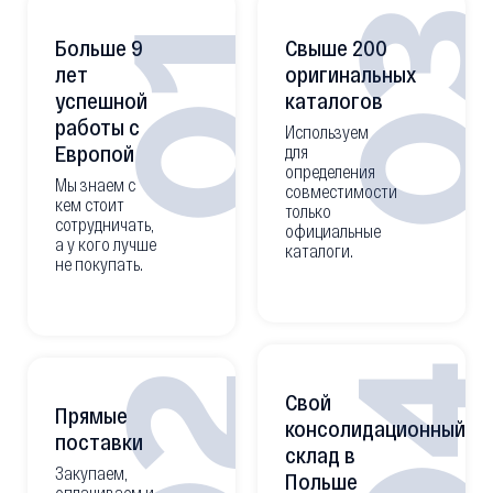
0
01
Больше 9
Свыше 200
лет
оригинальных
успешной
каталогов
работы с
Используем
Европой
для
определения
Мы знаем с
совместимости
кем стоит
только
сотрудничать,
официальные
а у кого лучше
каталоги.
не покупать.
0
02
Свой
Прямые
консолидационный
поставки
склад в
Закупаем,
Польше
оплачиваем и