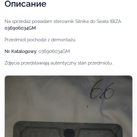
Описание
Na sprzedaż posiadam sterownik Silnika do Seata IBIZA
036906034GM
Przedmiot pochodzi z demontażu.
Nr. Katalogowy:
036906034GM
Zdjęcia przedstawiają autentyczny stan przedmiotu.