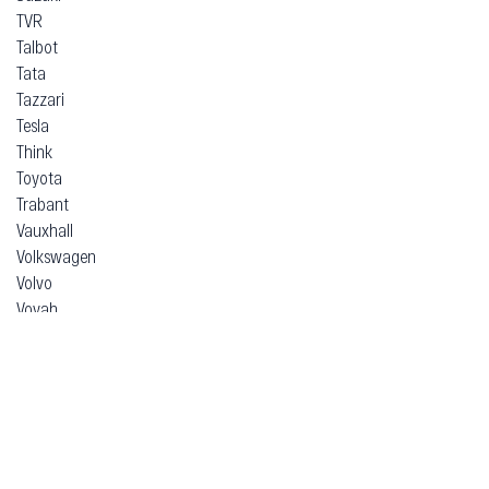
TVR
Talbot
Tata
Tazzari
Tesla
Think
Toyota
Trabant
Vauxhall
Volkswagen
Volvo
Voyah
Xpeng
Zeekr
ВАЗ (Lada)
ЗАЗ
Москвич
УАЗ