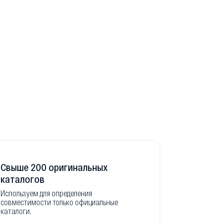
Свыше 200 оригинальных
Развитая
каталогов
Используем для определения
Имеем неско
совместимости только официальные
товара в РФ
каталоги.
современной
международ