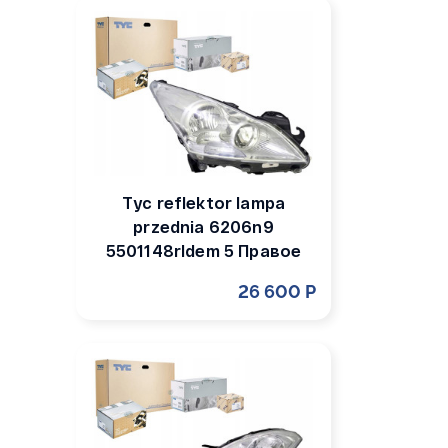
Tyc reflektor lampa
przednia 6206n9
5501148rldem 5 Правое
26 600 Р