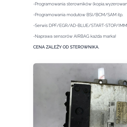
-Programowania sterowników (kopia,wyzerowany,
-Programowania modułow BSI/BCM/SAM itp.
-Serwis DPF/EGR/AD-BLUE/START-STOP/IM
-Naprawa sensorów AIRBAG każda marka!
CENA ZALEŻY OD STEROWNIKA.