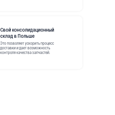
Свой консолидационный
Фото-отч
склад в Польше
из Европ
Это позволяет ускорить процесс
доставки и дает возможность
Перед вывоз
контроля качества запчастей.
делаем подр
оригинальны