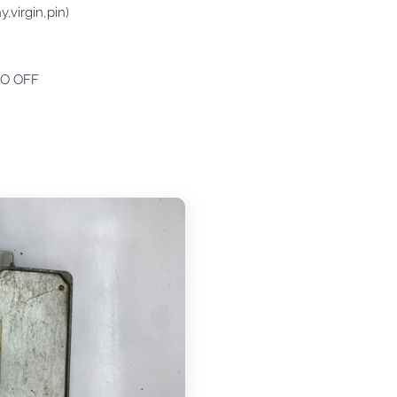
virgin,pin)
MO OFF