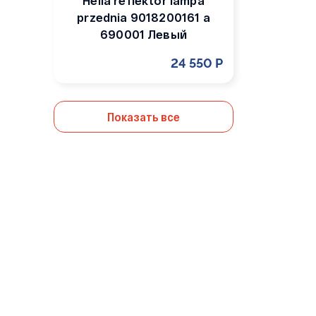
Hella reflektor lampa
przednia 9018200161 a
690001 Левый
24 550 Р
Показать все