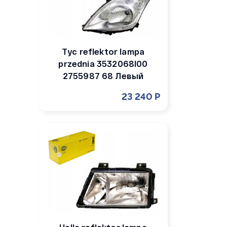
Tyc reflektor lampa
przednia 3532068l00
2755987 68 Левый
23 240 Р