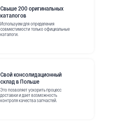
Свыше 200 оригинальных
Развитая
каталогов
Используем для определения
Имеем неско
совместимости только официальные
товара в РФ
каталоги.
современной
международ
Свой консолидационный
Фото-отч
склад в Польше
из Европ
Это позволяет ускорить процесс
доставки и дает возможность
Перед вывоз
контроля качества запчастей.
делаем подр
оригинальны