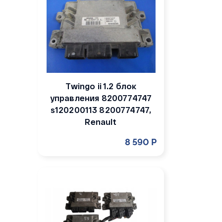
Twingo ii 1.2 блок
управления 8200774747
s120200113 8200774747,
Renault
8 590 Р