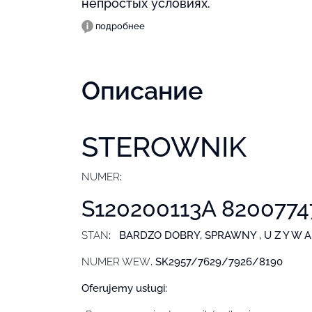
непростых условиях.
подробнее
Описание
STEROWNIK
NUMER
:
S120200113A 8200774
STAN
: BARDZO DOBRY, SPRAWNY , U Z Y W A 
NUMER WEW
. SK2957/7629/7926/8190
Oferujemy usługi: