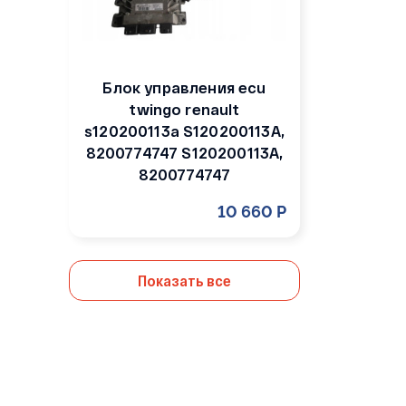
Блок управления ecu
twingo renault
s120200113a S120200113A,
8200774747 S120200113A,
8200774747
10 660 Р
Показать все