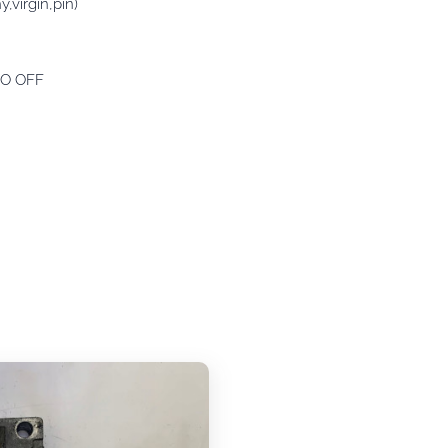
virgin,pin)
MO OFF