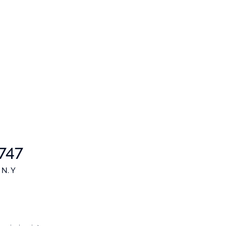
747
N. Y