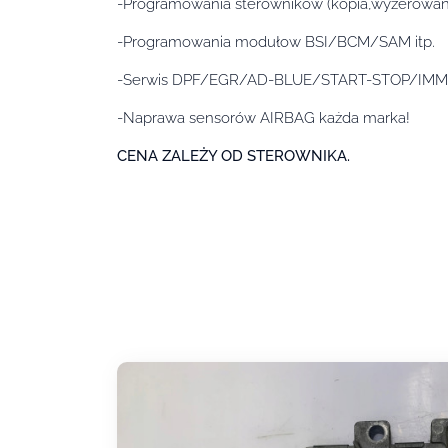
-Programowania sterowników (kopia,wyzerowany,
-Programowania modułow BSI/BCM/SAM itp.
-Serwis DPF/EGR/AD-BLUE/START-STOP/IM
-Naprawa sensorów AIRBAG każda marka!
CENA ZALEŻY OD STEROWNIKA.