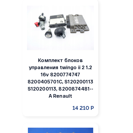
Комплект блоков
управления twingo ii 2 1.2
16v 8200774747
8200405701C, S120200113
S120200113, 8200874481--
A Renault
14 210 Р