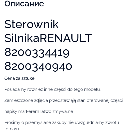
Описание
Sterownik
SilnikaRENAULT
8200334419
8200340940
Cena za sztuke
Posiadamy również inne części do tego modelu.
Zamieszczone zdjęcia przedstawiają stan oferowanej części.
napisy markerem latwo zmywalne
Prosimy o przemyslane zakupy nie uwzgledniamy zwrotu
tomaru