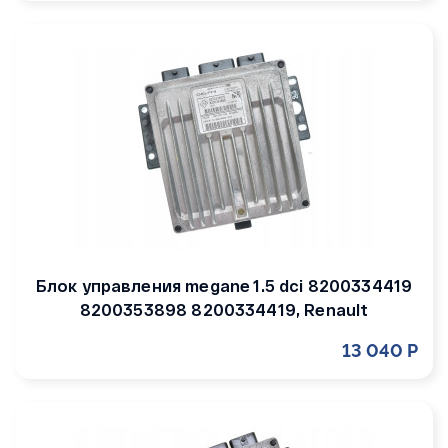
Блок управления megane 1.5 dci 8200334419
8200353898 8200334419, Renault
13 040 Р