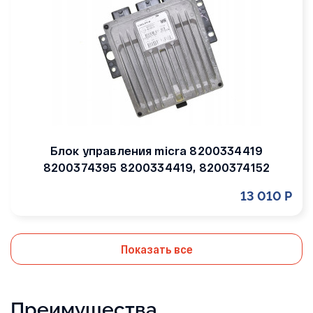
Блок управления micra 8200334419
8200374395 8200334419, 8200374152
13 010 Р
Показать все
Преимущества