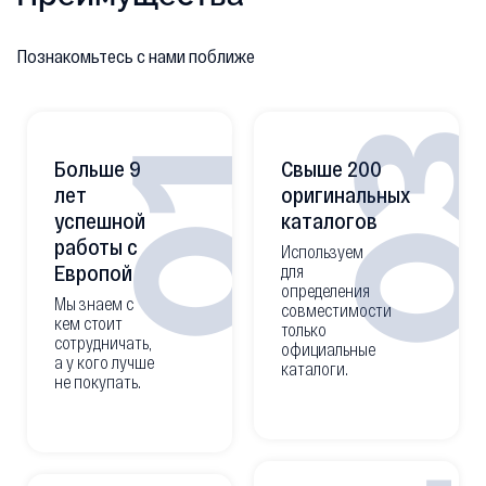
Познакомьтесь с нами поближе
0
01
Больше 9
Свыше 200
лет
оригинальных
успешной
каталогов
работы с
Используем
Европой
для
определения
Мы знаем с
совместимости
кем стоит
только
сотрудничать,
официальные
а у кого лучше
каталоги.
не покупать.