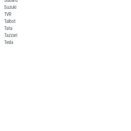
Suzuki
TVR
Talbot
Tata
Tazzari
Tesla
Think
Toyota
Trabant
Vauxhall
Volkswagen
Volvo
Voyah
Xpeng
Zeekr
ВАЗ (Lada)
ЗАЗ
Москвич