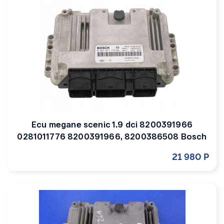
Ecu megane scenic 1.9 dci 8200391966
0281011776 8200391966, 8200386508 Bosch
21 980 Р