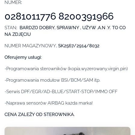
NUMER
:
0281011776 8200391966
STAN
: BARDZO DOBRY, SPRAWNY , UŻYW .A.N .Y. TO CO
NA ZDJĘCIU
NUMER MAGAZYNOWY
. SK2567/2914/8032
Oferujemy usługi:
-Programowania sterowników (kopia,wyzerowany,virgin,pin)
-Programowania modułow BSI/BCM/SAM itp.
-Serwis DPF/EGR/AD-BLUE/START-STOP/IMMO OFF
-Naprawa sensorów AIRBAG każda marka!
CENA ZALEŻY OD STEROWNIKA.