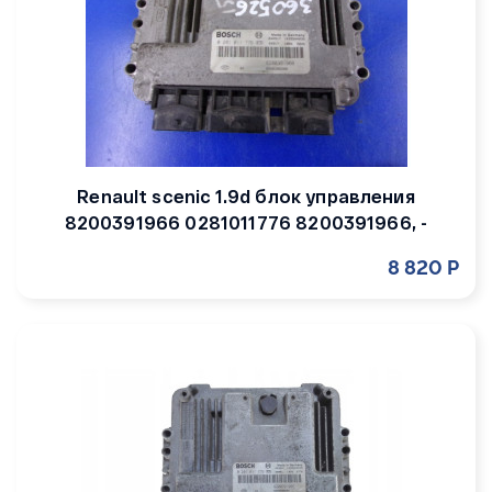
Renault scenic 1.9d блок управления
8200391966 0281011776 8200391966, -
8 820 Р