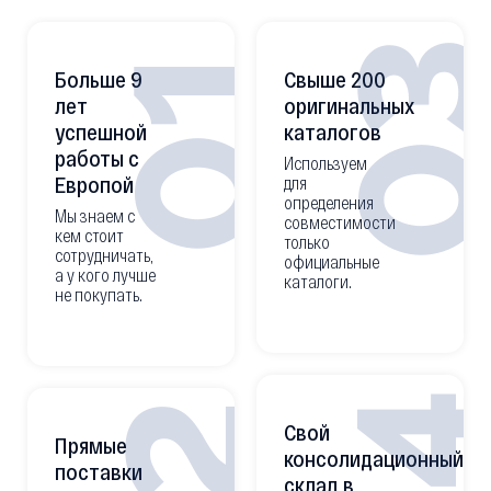
0
01
Больше 9
Свыше 200
лет
оригинальных
успешной
каталогов
работы с
Используем
Европой
для
определения
Мы знаем с
совместимости
кем стоит
только
сотрудничать,
официальные
а у кого лучше
каталоги.
не покупать.
Свой
Прямые
консолидационный
поставки
склад в