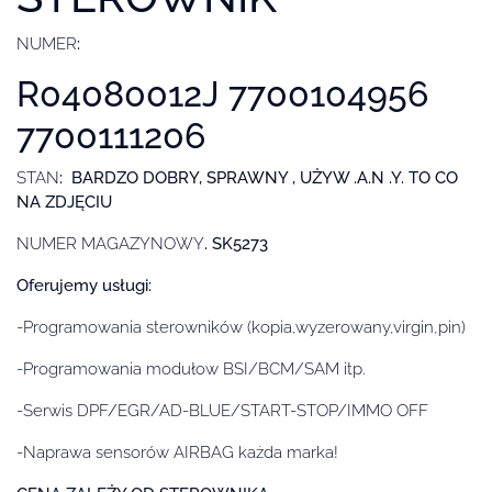
NUMER
:
R04080012J 7700104956
7700111206
STAN
: BARDZO DOBRY, SPRAWNY , UŻYW .A.N .Y. TO CO
NA ZDJĘCIU
NUMER MAGAZYNOWY
. SK5273
Oferujemy usługi:
-Programowania sterowników (kopia,wyzerowany,virgin,pin)
-Programowania modułow BSI/BCM/SAM itp.
-Serwis DPF/EGR/AD-BLUE/START-STOP/IMMO OFF
-Naprawa sensorów AIRBAG każda marka!