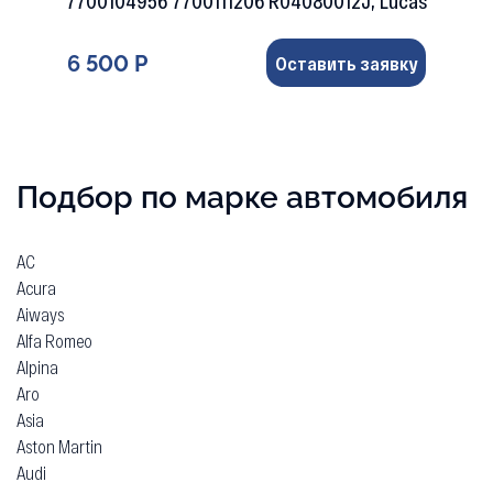
7700104956 7700111206 R04080012J, Lucas
6 500 Р
Оставить заявку
Подбор по марке автомобиля
AC
Acura
Aiways
Alfa Romeo
Alpina
Aro
Asia
Aston Martin
Audi