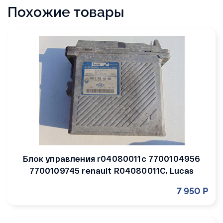
Похожие товары
Блок управления r04080011c 7700104956
7700109745 renault R04080011C, Lucas
7 950 Р