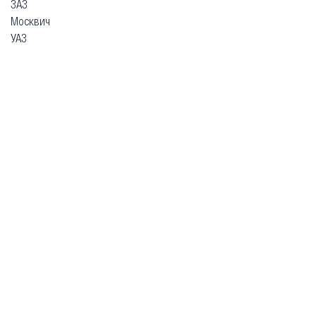
ЗАЗ
Москвич
УАЗ
Гарантия
Безопасная покупка
Доставка и оплата
Схема работы
О компании
Главная