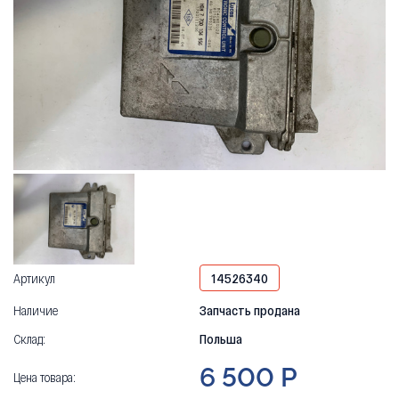
Артикул
14526340
Наличие
Запчасть продана
Склад:
Польша
6 500 Р
Цена товара: