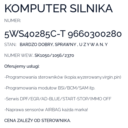
KOMPUTER SILNIKA
NUMER
:
5WS40285C-T 9660300280
STAN
: BARDZO DOBRY, SPRAWNY , U Z Y W A N. Y
NUMER WEW
. SK1050/1056/2370
Oferujemy usługi:
-Programowania sterowników (kopia,wyzerowany,virgin,pin)
-Programowania modułow BSI/BCM/SAM itp.
-Serwis DPF/EGR/AD-BLUE/START-STOP/IMMO OFF
-Naprawa sensorów AIRBAG każda marka!
CENA ZALEŻY OD STEROWNIKA.