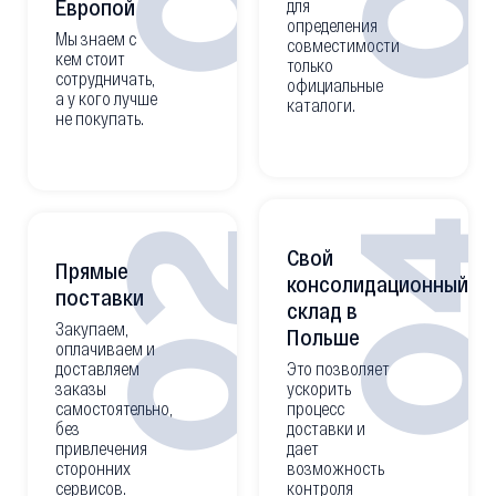
Европой
для
определения
Мы знаем с
совместимости
кем стоит
только
сотрудничать,
официальные
а у кого лучше
каталоги.
не покупать.
0
02
Свой
Прямые
консолидационный
поставки
склад в
Закупаем,
Польше
оплачиваем и
доставляем
Это позволяет
заказы
ускорить
самостоятельно,
процесс
без
доставки и
привлечения
дает
сторонних
возможность
сервисов.
контроля