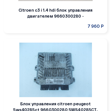
Citroen c3 i 1.4 hdi блок управления
двигателем 9660300280 -
7 960 Р
Блок управления citroen peugeot
5ws40285ct 9660300280 5WS40285CT,