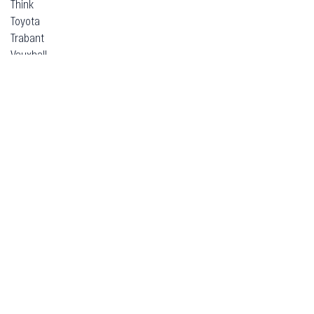
Think
Toyota
Trabant
Vauxhall
Volkswagen
Volvo
Voyah
Xpeng
Zeekr
ВАЗ (Lada)
ЗАЗ
Москвич
УАЗ