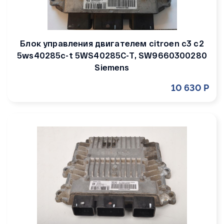
Блок управления двигателем citroen c3 c2
5ws40285c-t 5WS40285C-T, SW9660300280
Siemens
10 630 Р