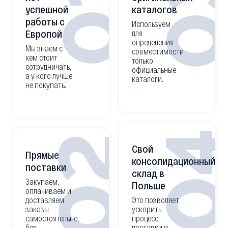
0
01
успешной
каталогов
работы с
Используем
Европой
для
определения
Мы знаем с
совместимости
кем стоит
только
сотрудничать,
официальные
а у кого лучше
каталоги.
не покупать.
0
02
Свой
Прямые
консолидационный
поставки
склад в
Закупаем,
Польше
оплачиваем и
доставляем
Это позволяет
заказы
ускорить
самостоятельно,
процесс
без
доставки и