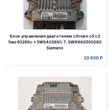
Блок управления двигателем citroen c3 c2
5ws40285c-t 5WS40285C-T, SW9660300280
Siemens
10 630 Р