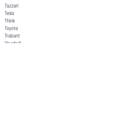
Tazzari
Tesla
Think
Toyota
Trabant
Vauxhall
Volkswagen
Volvo
Voyah
Xpeng
Zeekr
ВАЗ (Lada)
ЗАЗ
Москвич
УАЗ