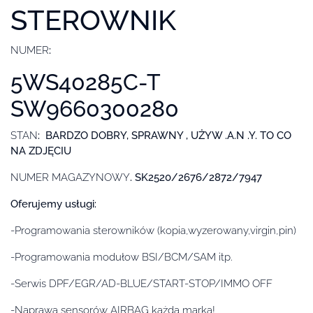
STEROWNIK
NUMER
:
5WS40285C-T
SW9660300280
STAN
: BARDZO DOBRY, SPRAWNY , UŻYW .A.N .Y. TO CO
NA ZDJĘCIU
NUMER MAGAZYNOWY
. SK2520/2676/2872/7947
Oferujemy usługi:
-Programowania sterowników (kopia,wyzerowany,virgin,pin)
-Programowania modułow BSI/BCM/SAM itp.
-Serwis DPF/EGR/AD-BLUE/START-STOP/IMMO OFF
-Naprawa sensorów AIRBAG każda marka!