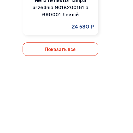
Hella reflektor lampa
przednia 9018200161 a
690001 Левый
24 580 Р
Показать все