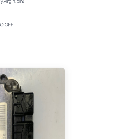
virgin,pin)
MO OFF