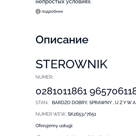
непростых условиях.
подробнее
Описание
STEROWNIK
NUMER
:
0281011861 96570611
STAN
: BARDZO DOBRY, SPRAWNY , U Z Y W A 
NUMER WEW
. SK2653/7651
Oferujemy usługi: