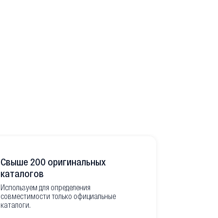
Свыше 200 оригинальных
Развитая
каталогов
Используем для определения
Имеем неско
совместимости только официальные
товара в РФ
каталоги.
современной
международ