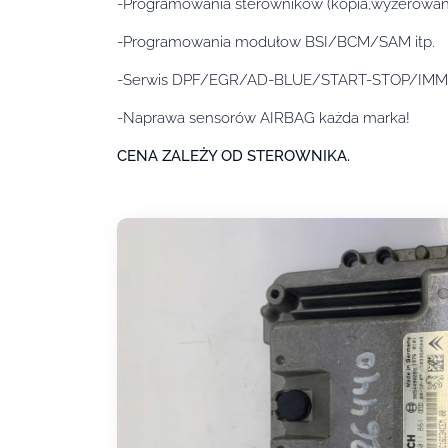
-Programowania sterowników (kopia,wyzerowany,
-Programowania modułow BSI/BCM/SAM itp.
-Serwis DPF/EGR/AD-BLUE/START-STOP/IM
-Naprawa sensorów AIRBAG każda marka!
CENA ZALEŻY OD STEROWNIKA.