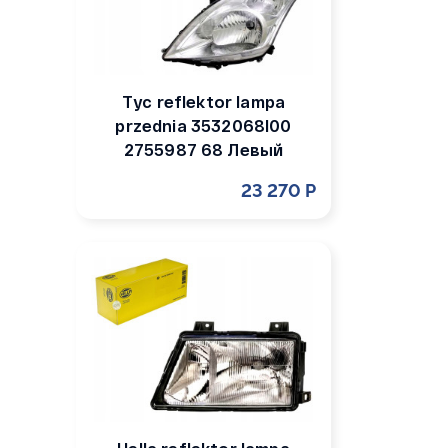
Tyc reflektor lampa
przednia 3532068l00
2755987 68 Левый
23 270 Р