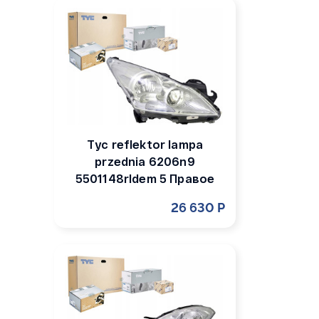
Tyc reflektor lampa
przednia 6206n9
5501148rldem 5 Правое
26 630 Р