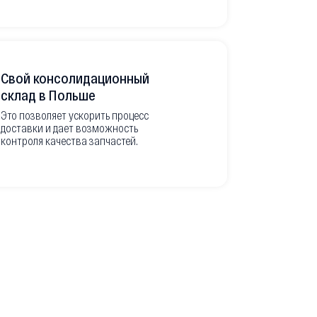
Свой консолидационный
Фото-отч
склад в Польше
из Европ
Это позволяет ускорить процесс
доставки и дает возможность
Перед вывоз
контроля качества запчастей.
делаем подр
оригинальны