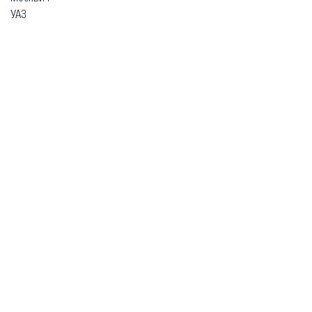
УАЗ
Гарантия
Безопасная покупка
Доставка и оплата
Схема работы
О компании
Главная
Каталог