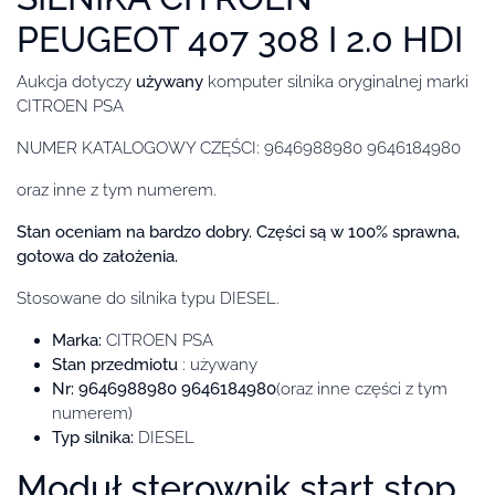
PEUGEOT 407 308 I 2.0 HDI
Aukcja dotyczy
używany
komputer silnika oryginalnej marki
CITROEN PSA
NUMER KATALOGOWY CZĘŚCI: 9646988980 9646184980
oraz inne z tym numerem.
Stan oceniam na bardzo dobry.
Części są w 100% sprawna,
gotowa do założenia.
Stosowane do silnika typu DIESEL.
Marka:
CITROEN PSA
Stan przedmiotu
: używany
Nr: 9646988980 9646184980
(oraz inne części z tym
numerem)
Typ silnika:
DIESEL
Moduł sterownik start stop