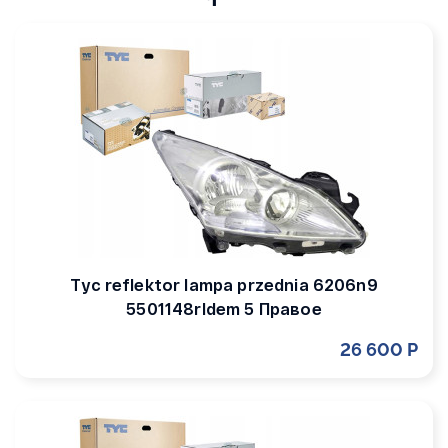
Tyc reflektor lampa przednia 6206n9
5501148rldem 5 Правое
26 600 Р