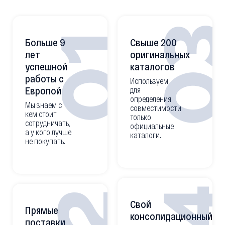
0
01
Больше 9
Свыше 200
лет
оригинальных
успешной
каталогов
работы с
Используем
Европой
для
определения
Мы знаем с
совместимости
кем стоит
только
сотрудничать,
официальные
а у кого лучше
каталоги.
не покупать.
Свой
Прямые
консолидационный
поставки