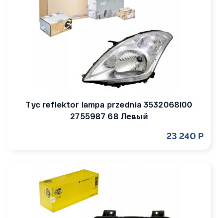
Tyc reflektor lampa przednia 3532068l00
2755987 68 Левый
23 240 Р