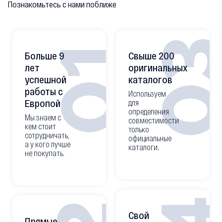
Познакомьтесь с нами поближе
0
01
Больше 9
Свыше 200
лет
оригинальных
успешной
каталогов
работы с
Используем
Европой
для
определения
Мы знаем с
совместимости
кем стоит
только
сотрудничать,
официальные
а у кого лучше
каталоги.
не покупать.
Свой
Прямые