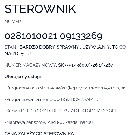
STEROWNIK
NUMER
:
0281010021 09133269
STAN
: BARDZO DOBRY, SPRAWNY , UŻYW .A.N .Y. TO CO
NA ZDJĘCIU
NUMER MAGAZYNOWY
. SK3791/3800/7263/7267
Oferujemy usługi:
-Programowania sterowników (kopia,wyzerowany,virgin,pin)
-Programowania modułow BSI/BCM/SAM itp.
-Serwis DPF/EGR/AD-BLUE/START-STOP/IMMO OFF
-Naprawa sensorów AIRBAG każda marka!
CENA ZALEŻY OD STEROWNIKA.