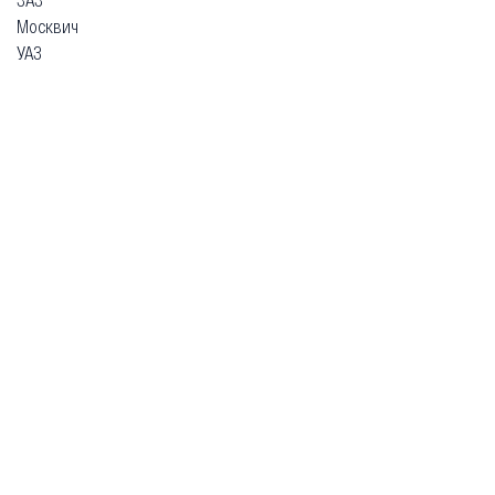
Москвич
УАЗ
Гарантия
Безопасная покупка
Доставка и оплата
Схема работы
О компании
Главная