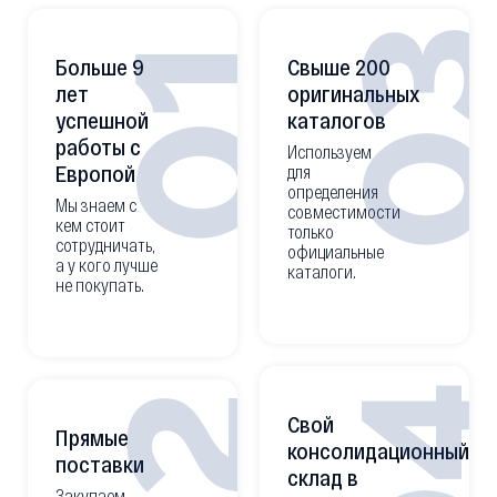
0
01
Больше 9
Свыше 200
лет
оригинальных
успешной
каталогов
работы с
Используем
Европой
для
определения
Мы знаем с
совместимости
кем стоит
только
сотрудничать,
официальные
а у кого лучше
каталоги.
не покупать.
0
Свой
Прямые
консолидационный
поставки
склад в
Закупаем,