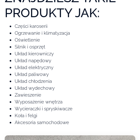
PRODUKTY JAK:
Części karoserii
Ogrzewanie i klimatyzacja
Oświetlenie
Silnik i osprzęt
Układ kierowniczy
Układ napędowy
Układ elektryczny
Układ paliwowy
Układ chłodzenia
Układ wydechowy
Zawieszenie
Wyposażenie wnętrza
Wycieraczki i spryskiwacze
Koła i felgi
Akcesoria samochodowe