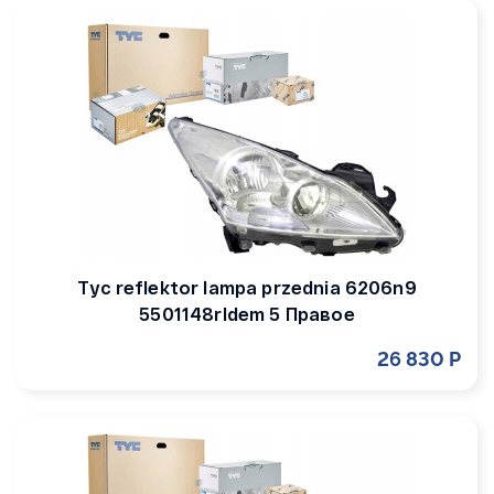
Tyc reflektor lampa przednia 6206n9
5501148rldem 5 Правое
26 830 Р