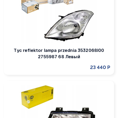
Tyc reflektor lampa przednia 3532068l00
2755987 68 Левый
23 440 Р