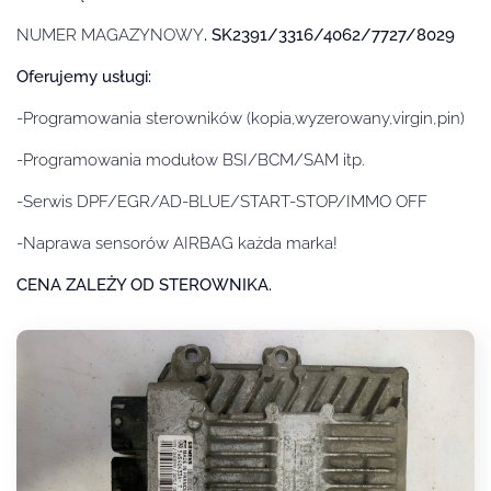
NUMER MAGAZYNOWY
. SK2391/3316/4062/7727/8029
Oferujemy usługi:
-Programowania sterowników (kopia,wyzerowany,virgin,pin)
-Programowania modułow BSI/BCM/SAM itp.
-Serwis DPF/EGR/AD-BLUE/START-STOP/IMMO OFF
-Naprawa sensorów AIRBAG każda marka!
CENA ZALEŻY OD STEROWNIKA.