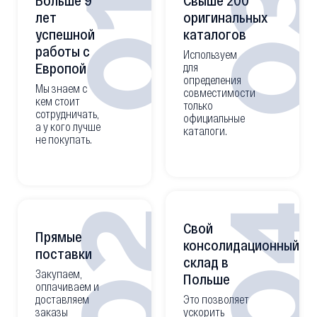
0
01
Больше 9
Свыше 200
лет
оригинальных
успешной
каталогов
работы с
Используем
Европой
для
определения
Мы знаем с
совместимости
кем стоит
только
сотрудничать,
официальные
а у кого лучше
каталоги.
не покупать.
0
02
Свой
Прямые
консолидационный
поставки
склад в
Закупаем,
Польше
оплачиваем и
доставляем
Это позволяет
заказы
ускорить