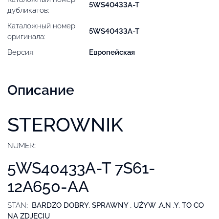
5WS40433A-T
дубликатов:
Каталожный номер
5WS40433A-T
оригинала:
Версия:
Европейская
Описание
STEROWNIK
NUMER
:
5WS40433A-T 7S61-
12A650-AA
STAN
: BARDZO DOBRY, SPRAWNY , UŻYW .A.N .Y. TO CO
NA ZDJĘCIU