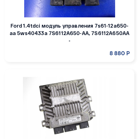
Ford 1.4tdci модуль управления 7s61-12a650-
aa 5ws40433a 7S6112A650-AA, 7S6112A650AA
-
8 880 Р