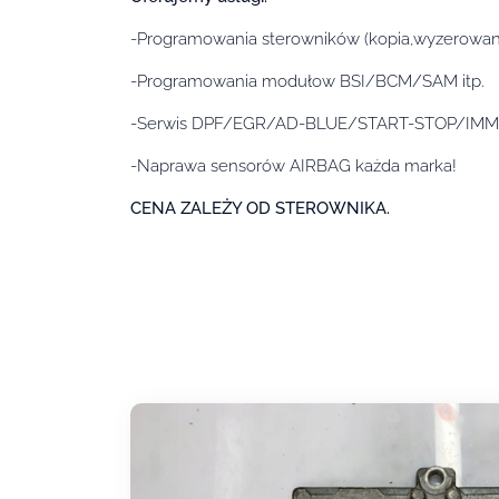
-Programowania sterowników (kopia,wyzerowany,
-Programowania modułow BSI/BCM/SAM itp.
-Serwis DPF/EGR/AD-BLUE/START-STOP/IM
-Naprawa sensorów AIRBAG każda marka!
CENA ZALEŻY OD STEROWNIKA.