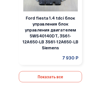
Ford fiesta 1.4 tdci блок
управления блок
управления двигателем
5WS40140DT, 3S61-
12A650-LB 3S61-12A650-LB
Siemens
7 930 Р
Показать все