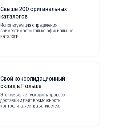
Свыше 200 оригинальных
Развитая
каталогов
Используем для определения
Имеем неско
совместимости только официальные
товара в РФ
каталоги.
современной
международ
Свой консолидационный
Фото-отч
склад в Польше
из Европ
Это позволяет ускорить процесс
доставки и дает возможность
Перед вывоз
контроля качества запчастей.
делаем подр
оригинальны