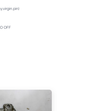
virgin,pin)
MO OFF