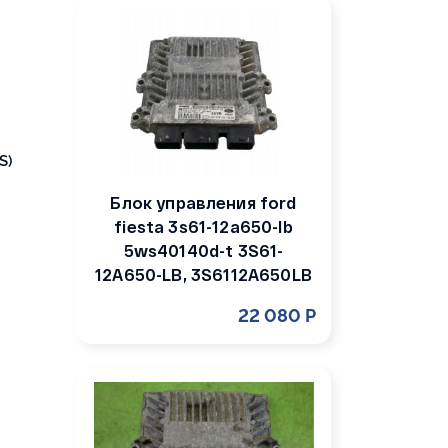
S)
Блок управления ford
fiesta 3s61-12a650-lb
5ws40140d-t 3S61-
12A650-LB, 3S6112A650LB
22 080 Р